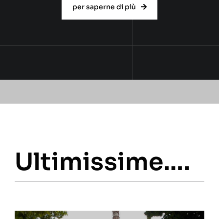
per saperne di più
Ultimissime….