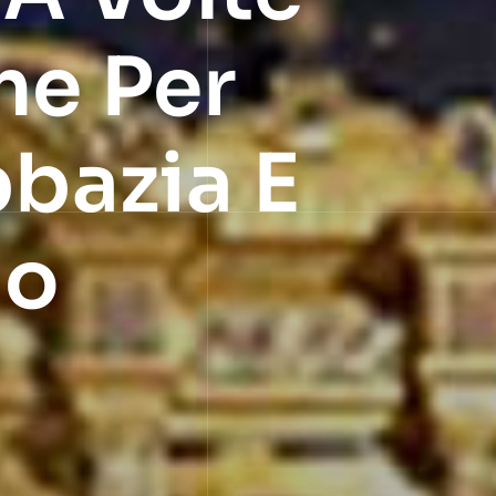
me Per
bazia E
io