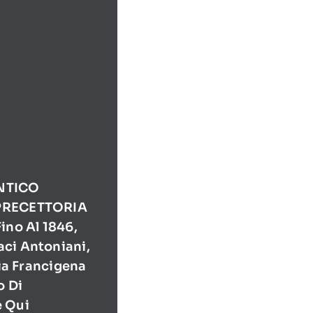
NTICO
PRECETTORIA
ino Al 1846,
ci Antoniani,
Via Francigena
o Di
e Qui