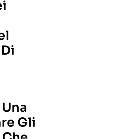
i
el
 Di
e Una
re Gli
e Che