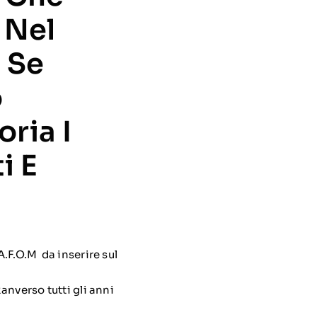
 Nel
 Se
o
ria I
i E
.F.O.M da inserire sul
nverso tutti gli anni