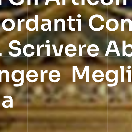
ordanti Co
Scrivere Ab
ungere Megl
ia