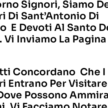
rno Signori, Siamo De
i Di Sant’Antonio Di
o E Devoti Al Santo D
 Vi Inviamo La Pagina
tti Concordano Che I
ri Entrano Per Visitar
Dove Possono Ammira
hi, Vi Facciamo Notar