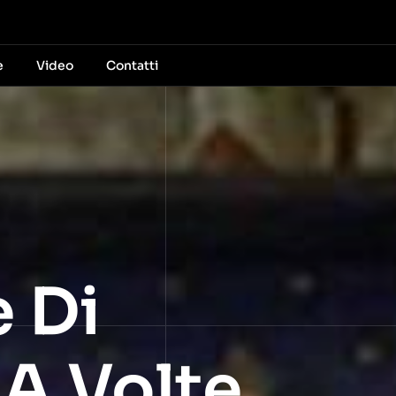
e
Video
Contatti
e Di
 A Volte