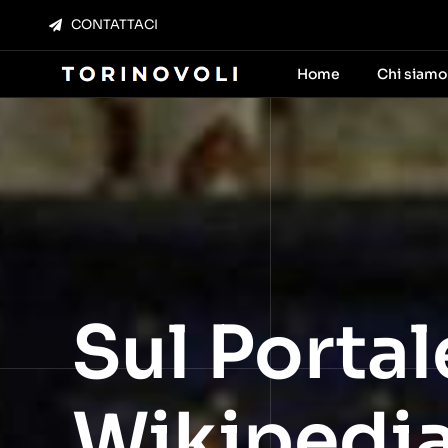
Salta
CONTATTACI
al
contenuto
Home
Chi siamo
Sul Portal
Wikipedia 