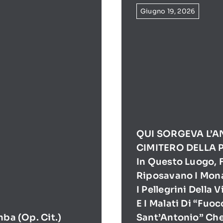
Giugno 19, 2026
QUI SORGEVA L’A
CIMITERO DELLA 
In Questo Luogo, F
Riposavano I Mona
I Pellegrini Della 
E I Malati Di “Fuoc
mba (op. Cit.)
Sant’Antonio” Ch