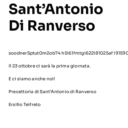
Sant’Antonio
Di Ranverso
soodnerSptut0m2ob74 h5i61fmtgi622i81025af i9159
Il 23 ottobre ci sarà la prima giornata.
E ci siamo anche noi!
Precettoria di Sant’Antonio di Ranverso
Ersilio Teifreto