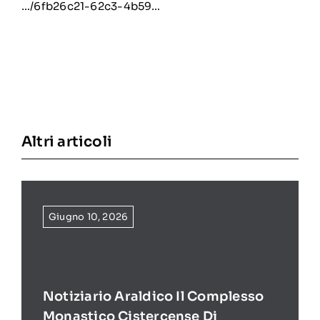
…/6fb26c21-62c3-4b59…
Altri articoli
Giugno 10, 2026
Notiziario Araldico Il Complesso
Monastico Cistercense Di