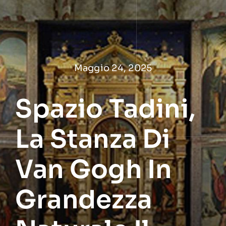
Salta
al
contenuto
Maggio 24, 2025
Spazio Tadini,
La Stanza Di
Van Gogh In
Grandezza