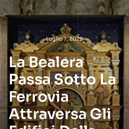
Salta
al
contenuto
Luglio 7, 2025
La Bealera
Passa Sotto La
Ferrovia
Attraversa Gli