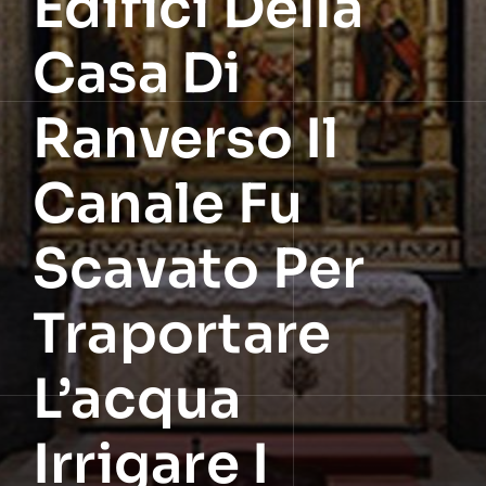
Edifici Della
Casa Di
Ranverso Il
Canale Fu
Scavato Per
Traportare
L’acqua
Irrigare I