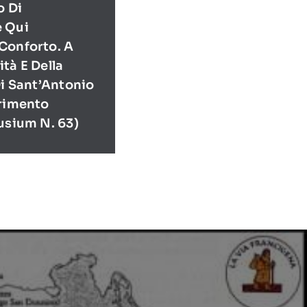
o Di
e Qui
Conforto. A
tà E Della
Di Sant’Antonio
erimento
usium N. 63)