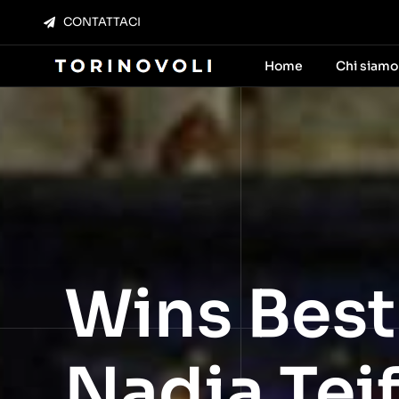
Salta
CONTATTACI
al
contenuto
Home
Chi siamo
Wins Best
Nadia Teif