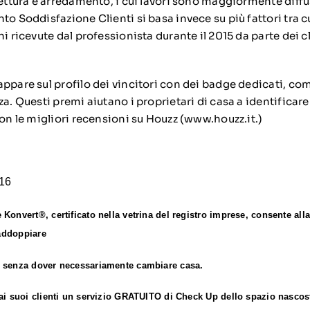
tettura e arredamento, i cui lavori sono maggiormente diffu
to Soddisfazione Clienti si basa invece su più fattori tra cu
ni ricevute dal professionista durante il 2015 da parte dei cl
appare sul profilo dei vincitori con dei badge dedicati, co
za. Questi premi aiutano i proprietari di casa a identificare
con le migliori recensioni su Houzz (
www.houzz.it
.)
016
 Konvert®, certificato nella vetrina del registro imprese, consente all
 raddoppiare
, senza dover necessariamente cambiare casa.
 ai suoi clienti un servizio GRATUITO di Check Up dello spazio nascos