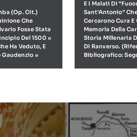
E I Malati Di “Fuoc
mba (op. Cit.)
Sant’Antonio” Ch
pinione Che
Cercarono Cura E 
lvario Fosse Stata
Memoria Della Cari
rincipio Del 1500 »
Storia Millenaria 
Che Ha Veduto, E
Di Ranverso. (Rif
o Gaudenzio »
Bibliografico: Seg