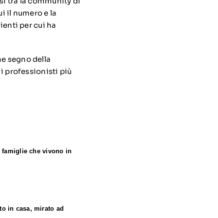
si tra la community di
i il numero e la
ienti per cui ha
me segno della
 i professionisti più
a famiglie che vivono in
to in casa, mirato ad