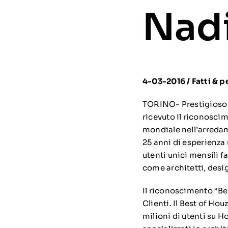
Nadi
4-03-2016
/
Fatti & 
TORINO- Prestigioso r
ricevuto il riconosci
mondiale nell’arredame
25 anni di esperienza 
utenti unici mensili f
come architetti, desig
Il riconoscimento “Be
Clienti. Il Best of Hou
milioni di utenti su H