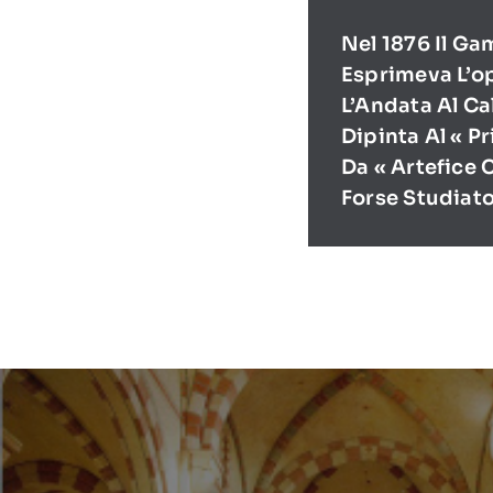
Nel 1876 Il Ga
Esprimeva L’o
L’Andata Al Ca
Dipinta Al « P
Da « Artefice 
Forse Studiat