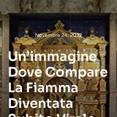
Salta
al
contenuto
Novembre 24, 2022
Un’immagine
Dove Compare
La Fiamma
Diventata