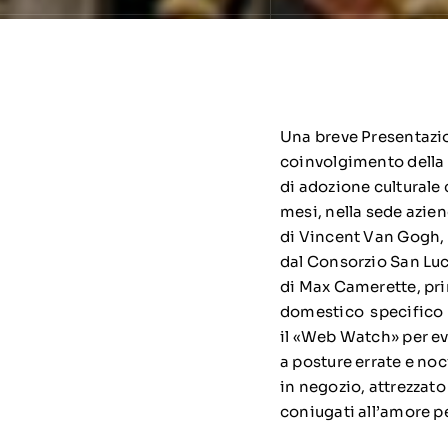
Una breve Presentazion
coinvolgimento della c
di adozione culturale
mesi, nella sede azien
di Vincent Van Gogh, 
dal Consorzio San Luca
di Max Camerette, pr
domestico specifico ai
il «Web Watch» per evi
a posture errate e no
in negozio, attrezzato
coniugati all’amore pe