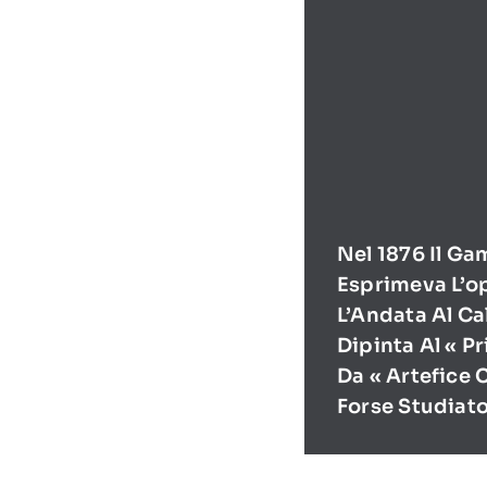
Nel 1876 Il Ga
Esprimeva L’o
L’Andata Al Ca
Dipinta Al « P
Da « Artefice 
Forse Studiat