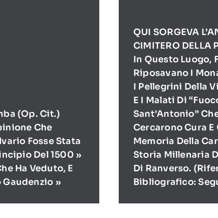
QUI SORGEVA L’A
CIMITERO DELLA 
In Questo Luogo, F
Riposavano I Mona
I Pellegrini Della 
E I Malati Di “Fuoc
mba (op. Cit.)
Sant’Antonio” Ch
pinione Che
Cercarono Cura E 
lvario Fosse Stata
Memoria Della Cari
rincipio Del 1500 »
Storia Millenaria 
Che Ha Veduto, E
Di Ranverso. (Rif
o Gaudenzio »
Bibliografico: Seg