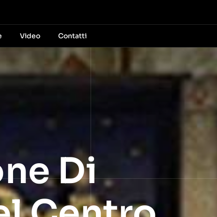
e
Video
Contatti
one Di
el Centro