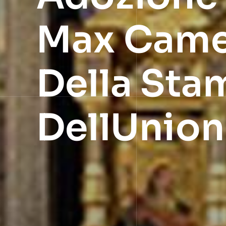
Max Camer
Della Sta
DellUnione