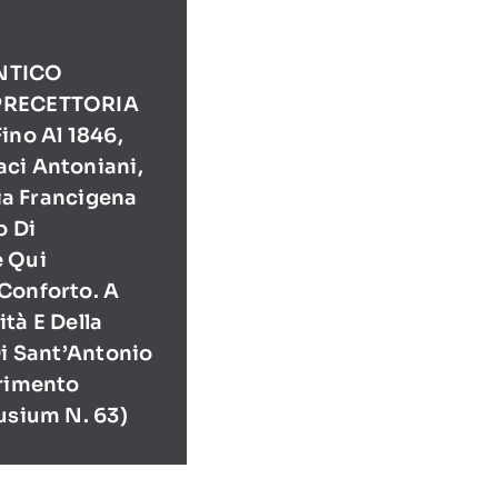
NTICO
PRECETTORIA
ino Al 1846,
ci Antoniani,
Via Francigena
o Di
e Qui
Conforto. A
tà E Della
Di Sant’Antonio
erimento
usium N. 63)