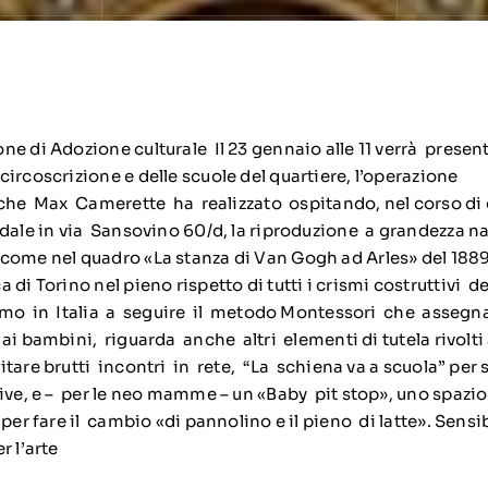
e di Adozione culturale Il 23 gennaio alle 11 verrà presen
ircoscrizione e delle scuole del quartiere, l’operazione
 che Max Camerette ha realizzato ospitando, nel corso di
dale in via Sansovino 60/d, la riproduzione a grandezza na
come nel quadro «La stanza di Van Gogh ad Arles» del 1889,
 di Torino nel pieno rispetto di tutti i crismi costruttivi d
imo in Italia a seguire il metodo Montessori che assegn
 bambini, riguarda anche altri elementi di tutela rivolti a
tare brutti incontri in rete, “La schiena va a scuola” per s
cive, e – per le neo mamme – un «Baby pit stop», uno spazio
 per fare il cambio «di pannolino e il pieno di latte». Sens
r l’arte