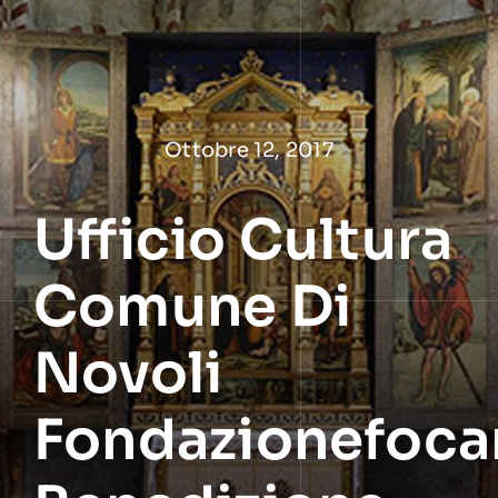
Salta
al
contenuto
Ottobre 12, 2017
Ufficio Cultura
Comune Di
Novoli
Fondazionefoca