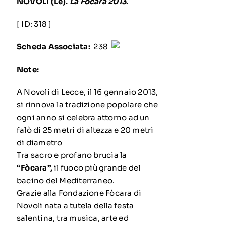
NOVOLI (Le).
La Fòcara 2013
.
[ ID: 318 ]
Scheda Associata:
238
Note:
A Novoli di Lecce, il 16 gennaio 2013,
si rinnova la tradizione popolare che
ogni anno si celebra attorno ad un
falò di 25 metri di altezza e 20 metri
di diametro
Tra sacro e profano brucia la
“Fòcara”,
il fuoco più grande del
bacino del Mediterraneo.
Grazie alla Fondazione Fòcara di
Novoli nata a tutela della festa
salentina, tra musica, arte ed