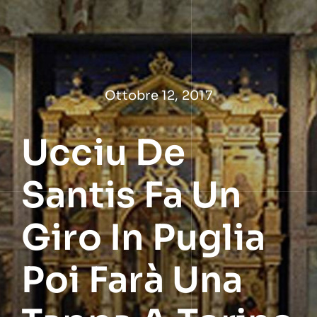
Salta
al
contenuto
Ottobre 12, 2017
Ucciu De
Santis Fa Un
Giro In Puglia
Poi Farà Una