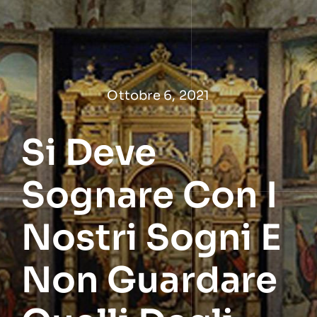
Salta
al
contenuto
Ottobre 6, 2021
Si Deve
Sognare Con I
Nostri Sogni E
Non Guardare