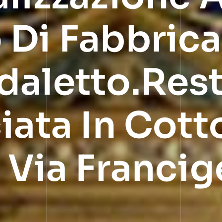
 Di Fabbrica
daletto.Res
iata In Cott
a Via Franci