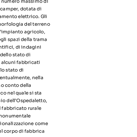
un numero massimo di
i camper, dotata di
iamento elettrico. Gli
morfologia del terreno
l’impianto agricolo,
gli spazi della trama
ifici, di indagini
ello stato di
 alcuni fabbricati
lo stato di
ventualmente, nella
no conto della
co nel quale si sta
cio dell’Ospedaletto,
l fabbricato rurale
a monumentale
unzionalizzazione come
del corpo di fabbrica