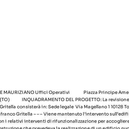
E MAURIZIANO Uffici Operativi Piazza Principe 
ino (TO) INQUADRAMENTO DEL PROGETTO: La revisione 
Gritella consisterà in: Sede legale Via Magellano 1 10128 T
franco Gritella – – – Viene mantenuto l’intervento sull’edif
 i relativi interventi di rifunzionalizzazione per accogliere i
ostruzione che prevedeva la realizzazione di un edificio n