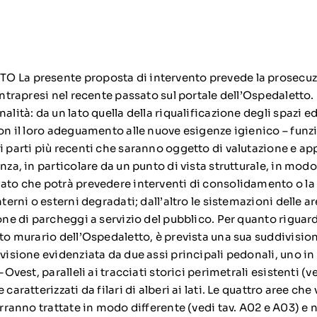
O La presente proposta di intervento prevede la prosecuz
 intrapresi nel recente passato sul portale dell’Ospedaletto. 
alità: da un lato quella della riqualificazione degli spazi ed
con il loro adeguamento alle nuove esigenze igienico – funzio
di parti più recenti che saranno oggetto di valutazione e a
enza, in particolare da un punto di vista strutturale, in mod
uato che potrà prevedere interventi di consolidamento o la 
nterni o esterni degradati; dall’altro le sistemazioni delle are
ione di parcheggi a servizio del pubblico. Per quanto riguar
nto murario dell’Ospedaletto, è prevista una sua suddivision
ivisione evidenziata da due assi principali pedonali, uno i
-Ovest, paralleli ai tracciati storici perimetrali esistenti (ve
 caratterizzati da filari di alberi ai lati. Le quattro aree ch
verranno trattate in modo differente (vedi tav. A02 e A03) e n