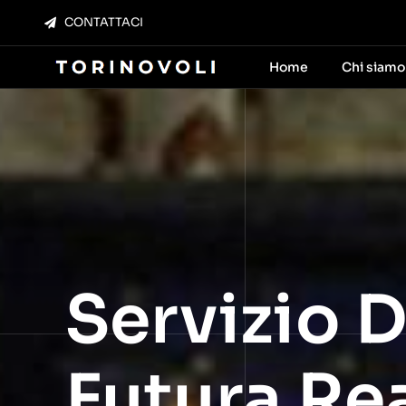
Salta
CONTATTACI
al
contenuto
Home
Chi siamo
Servizio D
Futura Rea