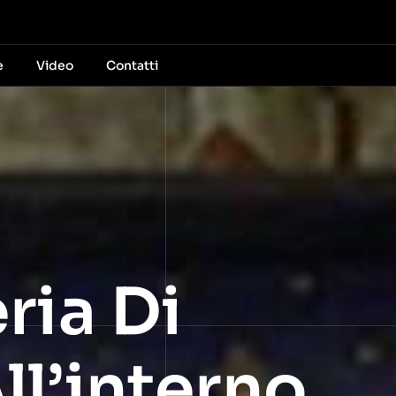
e
Video
Contatti
ria Di
ll’interno