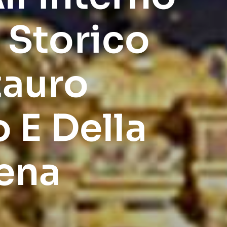
 Storico
tauro
o E Della
gena