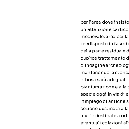
per l’area dove insist
un’attenzione particol
medievale, area per la
predisposto in fase d
della parte residuale 
duplice trattamento de
d’indagine archeologic
mantenendo la storica
erbosa sarà adeguato i
piantumazione e alla c
specie oggi in via di
l’impiego di antiche s
sezione destinata all
aiuole destinate a ort
eventuali colazioni all