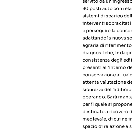
servito da un ingress
30 posti auto con rela
sistemi di scarico del
interventi sopracitat
e perseguire la conser
adattando la nuova sol
agraria di riferiment
diagnostiche, indagin
consistenza degli edif
presenti all’interno d
conservazione attuale
attenta valutazione de
sicurezza dell’edifici
operando. Sarà mantenu
per il quale si propone
destinato a ricovero 
medievale, di cui ne i
spazio di relazione a s