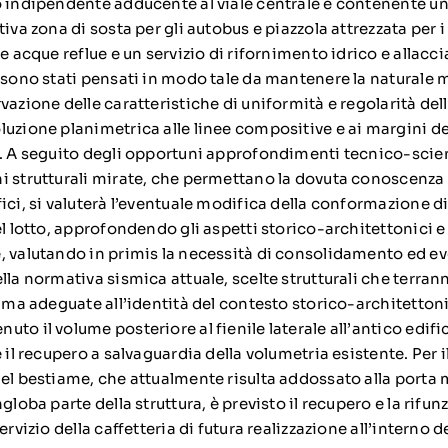
o indipendente adducente al viale centrale e contenente 
tiva zona di sosta per gli autobus e piazzola attrezzata per 
le acque reflue e un servizio di rifornimento idrico e allacc
i sono stati pensati in modo tale da mantenere la naturale 
vazione delle caratteristiche di uniformità e regolarità del
uzione planimetrica alle linee compositive e ai margini de
o. A seguito degli opportuni approfondimenti tecnico-scient
i strutturali mirate, che permettano la dovuta conoscenza d
ici, si valuterà l’eventuale modifica della conformazione di
el lotto, approfondendo gli aspetti storico-architettonici e 
, valutando in primis la necessità di consolidamento ed e
lla normativa sismica attuale, scelte strutturali che terran
o ma adeguate all’identità del contesto storico-architettoni
to il volume posteriore al fienile laterale all’antico edifi
 il recupero a salvaguardia della volumetria esistente. Per i
del bestiame, che attualmente risulta addossato alla port
ngloba parte della struttura, è previsto il recupero e la rif
ervizio della caffetteria di futura realizzazione all’interno 