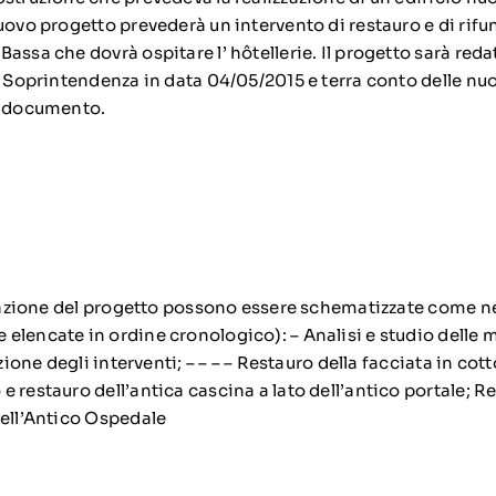
uovo progetto prevederà un intervento di restauro e di rifu
assa che dovrà ospitare l’ hôtellerie. Il progetto sarà redat
la Soprintendenza in data 04/05/2015 e terra conto delle nu
e documento.
izzazione del progetto possono essere schematizzate come ne
elencate in ordine cronologico): – Analisi e studio delle m
izione degli interventi; – – – – Restauro della facciata in cott
 restauro dell’antica cascina a lato dell’antico portale; R
dell’Antico Ospedale