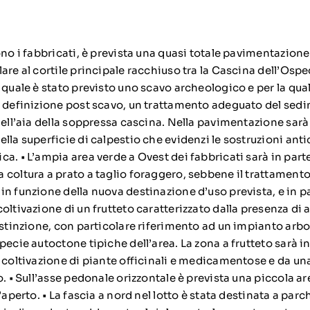
ono i fabbricati, è prevista una quasi totale pavimentazione
are al cortile principale racchiuso tra la Cascina dell’Ospe
 quale è stato previsto uno scavo archeologico e per la qua
i definizione post scavo, un trattamento adeguato del sed
dell’aia della soppressa cascina. Nella pavimentazione sarà
lla superficie di calpestio che evidenzi le sostruzioni ant
a. • L’ampia area verde a Ovest dei fabbricati sarà in parte
 coltura a prato a taglio foraggero, sebbene il trattamento
n funzione della nuova destinazione d’uso prevista, e in pa
oltivazione di un frutteto caratterizzato dalla presenza di a
 estinzione, con particolare riferimento ad un impianto ar
pecie autoctone tipiche dell’area. La zona a frutteto sarà i
a coltivazione di piante officinali e medicamentose e da u
o. • Sull’asse pedonale orizzontale è prevista una piccola ar
’aperto. • La fascia a nord nel lotto è stata destinata a parc