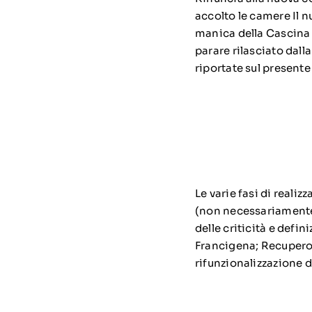
accolto le camere Il n
manica della Cascina B
parare rilasciato dal
riportate sul present
Le varie fasi di real
(non necessariamente 
delle criticità e defin
Francigena; Recupero e
rifunzionalizzazione 