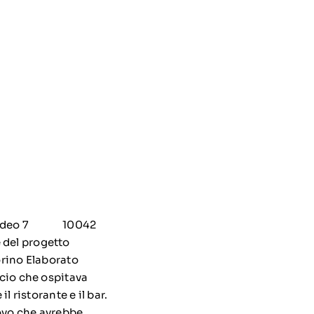
Amedeo 7 10042
del progetto
orino Elaborato
icio che ospitava
l ristorante e il bar.
uovo che avrebbe