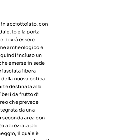
 in acciottolato, con
daletto e la porta
le dovrà essere
ime archeologico e
 quindi incluso un
iche emerse in sede
 lasciata libera
 della nuova cotica
rte destinata alla
lberi da frutto di
boreo che prevede
ntegrata da una
na seconda area con
ea attrezzata per
heggio, il quale è