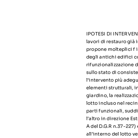
IPOTESI DI INTERVENT
lavori di restauro già
propone molteplici f in
degli antichi edifici 
rifunzionalizzazione 
sullo stato di consist
l’intervento più adeg
elementi strutturali, i
giardino, la realizzaz
lotto incluso nel reci
parti funzionali, sudd
l’altro in direzione Est
A del D.G.R n.37-227) e
all’interno del lotto 