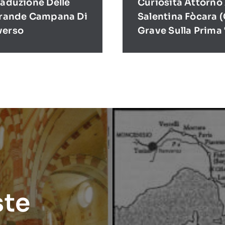
raduzione Delle
Curiosità Attorno
 Grande Campana Di
Salentina Fòcara 
verso
Grave Sulla Prima 
ste