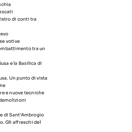
schia
rescati
stro di conti tra
ievo
sse votive
combattimento tra un
Susa e la Basilica di
Susa. Un punto di vista
one
ture e nuove tecniche
 demolizioni
rre di Sant’Ambrogio
o. Gli affreschi del