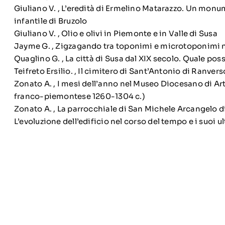
Giuliano V. ,
L’eredità di Ermelino Matarazzo. Un monum
infantile di Bruzolo
Giuliano V. ,
Olio e olivi in Piemonte e in Valle di Susa
Jayme G. ,
Zigzagando tra toponimi e microtoponimi ne
Quaglino G. ,
La città di Susa dal XIX secolo. Quale poss
Teifreto Ersilio. ,
Il cimitero di Sant’Antonio di Ranvers
Zonato A. ,
I mesi dell’anno nel Museo Diocesano di Art
franco-piemontese 1260-1304 c.)
Zonato A. ,
La parrocchiale di San Michele Arcangelo d
L’evoluzione dell’edificio nel corso del tempo e i suoi ul