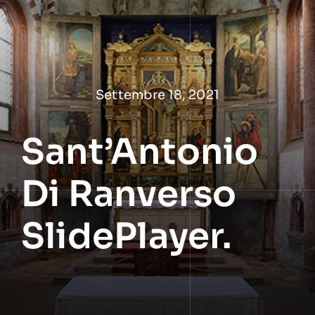
Salta
al
contenuto
Settembre 18, 2021
Sant’Antonio
Di Ranverso
SlidePlayer.