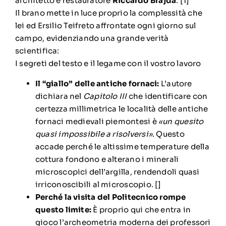
architetto e restauratore
Riccardo Brajda
. [
1
]
Il brano mette in luce proprio la complessità che
lei ed Ersilio Teifreto affrontate ogni giorno sul
campo, evidenziando una grande verità
scientifica:
I segreti del testo e il legame con il vostro lavoro
Il “giallo” delle antiche fornaci:
L’autore
dichiara nel
Capitolo III
che identificare con
certezza millimetrica le località delle antiche
fornaci medievali piemontesi è
«un quesito
quasi impossibile a risolversi»
. Questo
accade perché le altissime temperature della
cottura fondono e alterano i minerali
microscopici dell’argilla, rendendoli quasi
irriconoscibili al microscopio.
[]
Perché la visita del Politecnico rompe
questo limite:
È proprio qui che entra in
gioco l’archeometria moderna dei professori