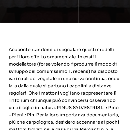
Acccontentandomi di segnalare questi modelli
per il loro effetto ornamentale. In essi il
modellatore (forse volendo riprodurre il modo di
sviluppo del comunissimo T. repens) ha disposto
vari cauli del vegetale in una curva continua, ondu
lata dalla quale si partono i capolini a distanze
regolari. Che i mattoni vogliano rappresentare il
Trifolium chiunque può convincersi osservando
un trifoglio in natura. PINUS SYLVESTRIS L. • Pino
– Pieni.: Pln. Per la loro importanza documentaria,
più che carpologica, desidero accennare ai pochi
mattoni trovati nella casa di via Mercanti n. 7. a