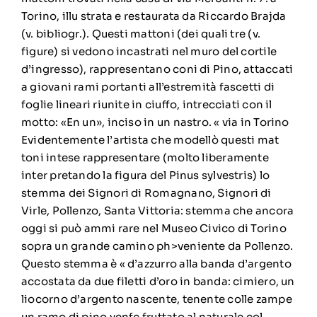
Torino, illu strata e restaurata da Riccardo Brajda
(v. bibliogr.). Questi mattoni (dei quali tre (v.
figure) si vedono incastrati nel muro del cortile
d’ingresso), rappresentano coni di Pino, attaccati
a giovani rami portanti all’estremità fascetti di
foglie lineari riunite in ciuffo, intrecciati con il
motto: «En un», inciso in un nastro. « via in Torino
Evidentemente l’artista che modellò questi mat
toni intese rappresentare (molto liberamente
inter pretando la figura del Pinus sylvestris) lo
stemma dei Signori di Romagnano, Signori di
Virle, Pollenzo, Santa Vittoria: stemma che ancora
oggi si può ammi rare nel Museo Civico di Torino
sopra un grande camino ph>veniente da Pollenzo.
Questo stemma è « d’azzurro alla banda d’argento
accostata da due filetti d’oro in banda: cimiero, un
liocorno d’argento nascente, tenente colle zampe
un ramo di pino venfc fruttato al naturale col