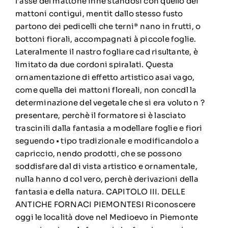
l’asse del mattone inne standosi con quello dei
mattoni contigui, mentit dallo stesso fusto
partono dei pedicelli che terni* nano in frutti, o
bottoni fiorali, accompagnati à piccole foglie.
Lateralmente il nastro fogliare cad risultante, è
limitato da due cordoni spiralati. Questa
ornamentazione di effetto artistico asai vago,
come quella dei mattoni floreali, non concdl la
determinazione del vegetale che si era voluto n ?
presentare, perchè il formatore si è lasciato
trascinili dalla fantasia a modellare foglie e fiori
seguendo • tipo tradizionale e modificandolo a
capriccio, nendo prodotti, che se possono
soddisfare dal di vista artistico e ornamentale,
nulla hanno d col vero, perchè derivazioni della
fantasia e della natura. CAPITOLO III. DELLE
ANTICHE FORNACI PIEMONTESI Riconoscere
oggi le località dove nel Medioevo in Piemonte