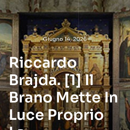
Salta
al
contenuto
Giugno 14, 2026
Riccardo
Brajda. [1] Il
Brano Mette In
Luce Proprio