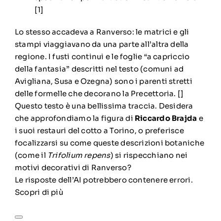
[
1
]
Lo stesso accadeva a Ranverso: le matrici e gli
stampi viaggiavano da una parte all’altra della
regione. I fusti continui e le foglie “a capriccio
della fantasia” descritti nel testo (comuni ad
Avigliana, Susa e Ozegna) sono i parenti stretti
delle formelle che decorano la Precettoria. []
Questo testo è una bellissima traccia. Desidera
che approfondiamo la figura di
Riccardo Brajda
e
i suoi restauri del cotto a Torino, o preferisce
focalizzarsi su come queste descrizioni botaniche
(come il
Trifolium repens
) si rispecchiano nei
motivi decorativi di Ranverso?
Le risposte dell’AI potrebbero contenere errori.
Scopri di più