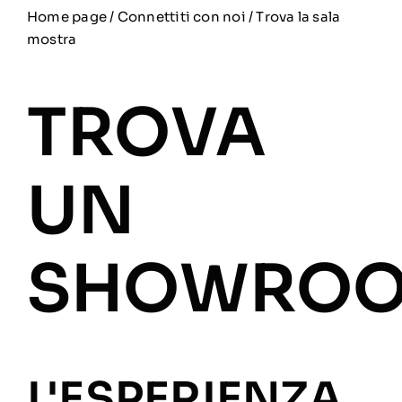
Home page
/
Connettiti con noi
/ Trova la sala
mostra
TROVA
UN
SHOWRO
L'ESPERIENZA