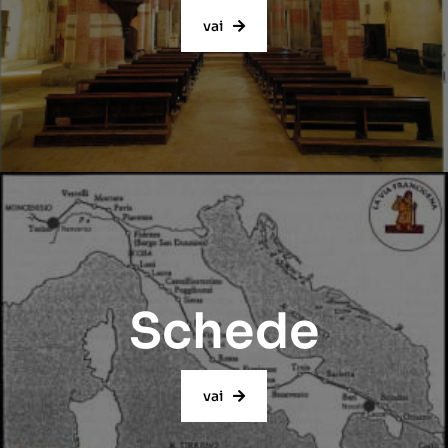
vai
Schede
vai