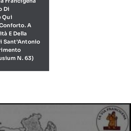
Via Francigena
o Di
e Qui
Conforto. A
tà E Della
Di Sant’Antonio
erimento
usium N. 63)