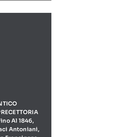
NTICO
PRECETTORIA
ino Al 1846,
ci Antoniani,