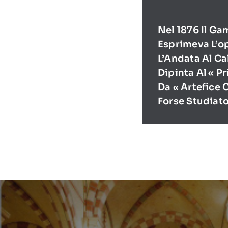
Nel 1876 Il Ga
Esprimeva L’o
L’Andata Al Ca
Dipinta Al « P
Da « Artefice 
Forse Studiat