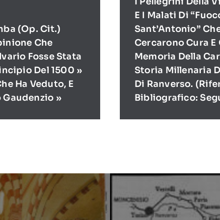
I Pellegrini Della 
E I Malati Di “Fuoc
mba (op. Cit.)
Sant’Antonio” Ch
pinione Che
Cercarono Cura E 
lvario Fosse Stata
Memoria Della Cari
rincipio Del 1500 »
Storia Millenaria 
Che Ha Veduto, E
Di Ranverso. (Rif
o Gaudenzio »
Bibliografico: Seg