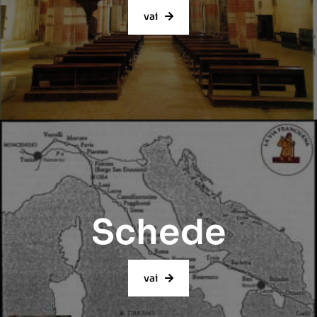
vai
Schede
vai