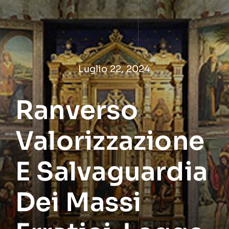
Salta
al
contenuto
Luglio 22, 2024
Ranverso
Valorizzazione
E Salvaguardia
Dei Massi