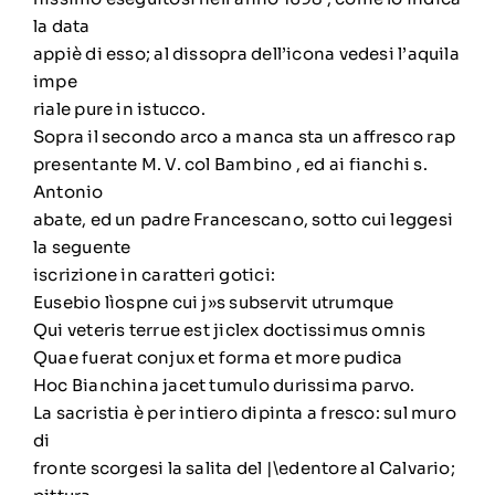
la data
appiè di esso; al dissopra dell’icona vedesi l’aquila
impe
riale pure in istucco.
Sopra il secondo arco a manca sta un affresco rap
presentante M. V. col Bambino , ed ai fianchi s.
Antonio
abate, ed un padre Francescano, sotto cui leggesi
la seguente
iscrizione in caratteri gotici:
Eusebio lìospne cui j»s subservit utrumque
Qui veteris terrue est jiclex doctissimus omnis
Quae fuerat conjux et forma et more pudica
Hoc Bianchina jacet tumulo durissima parvo.
La sacristia è per intiero dipinta a fresco: sul muro
di
fronte scorgesi la salita del |\edentore al Calvario;