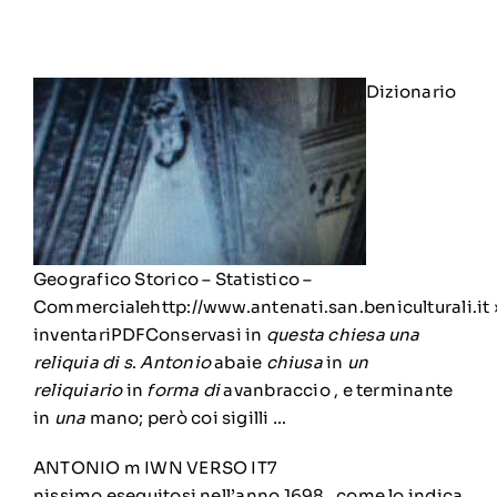
Dizionario
Geografico Storico – Statistico –
Commercialehttp://www.antenati.san.beniculturali.it 
inventari
PDFConservasi in
questa chiesa una
reliquia di s
.
Antonio
abaie
chiusa
in
un
reliquiario
in
forma di
avanbraccio , e terminante
in
una
mano; però coi sigilli …
ANTONIO m IWN VERSO IT7
nissimo eseguitosi nell’anno 1698 , come lo indica