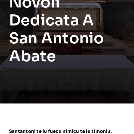
Novoli
Dedicata A
San Antonio
Abate
Santantoni te lu fuecu nimicu te lu timoniu
.