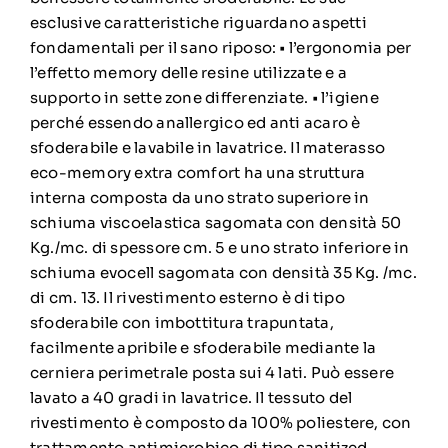
esclusive caratteristiche riguardano aspetti
fondamentali per il sano riposo: • l’ergonomia per
l’effetto memory delle resine utilizzate e a
supporto in sette zone differenziate. • l’igiene
perché essendo anallergico ed anti acaro è
sfoderabile e lavabile in lavatrice. Il materasso
eco-memory extra comfort ha una struttura
interna composta da uno strato superiore in
schiuma viscoelastica sagomata con densità 50
Kg./mc. di spessore cm. 5 e uno strato inferiore in
schiuma evocell sagomata con densità 35 Kg. /mc.
di cm. 13. Il rivestimento esterno è di tipo
sfoderabile con imbottitura trapuntata,
facilmente apribile e sfoderabile mediante la
cerniera perimetrale posta sui 4 lati. Può essere
lavato a 40 gradi in lavatrice. Il tessuto del
rivestimento è composto da 100% poliestere, con
trattamento antimicrobico di tipo sanitized.