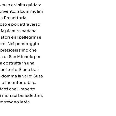
verso e visita guidata
convento, alcuni mulini
la Precettoria.
oso e poi, attraverso
n la pianura padana
tori e ai pellegrini e
ibero. Nel pomeriggio
o preziosissimo che
ra di San Michele per
a costruita in una
rritorio. È uno tra i
 domina la val di Susa
filo inconfondibile.
infatti che Umberto
ai monaci benedettini,
correvano la via