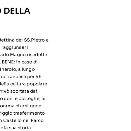
O DELLA
ettina dei SS.Pietro e
 raggiunse il
arlo Magno risedette
 BENE: in caso di
Pinerolo, a lungo
mano francese per 66
Nella cultura popolare
rivò scortata dai
o con le botteghe, le
anorama che si gode
eriggio trasferimento
o Castello nel Parco
e la sua storia