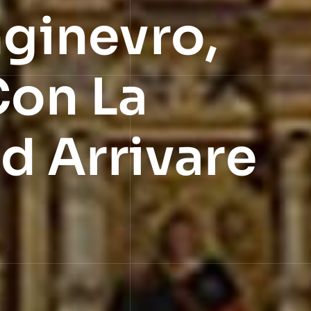
ginevro,
Con La
d Arrivare