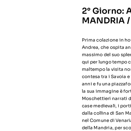
2° Giorno:
MANDRIA 
Prima colazione in hot
Andrea, che ospita an
massimo del suo sple
qui per lungo tempo c
maltempo la visita non 
contesa tra i Savoia e
anni e fu una piazzafo
la sua immagine è for
Moschettieri narrati 
case medievali, i port
dalla collina di San M
nel Comune di Venaria 
della Mandria, per sco