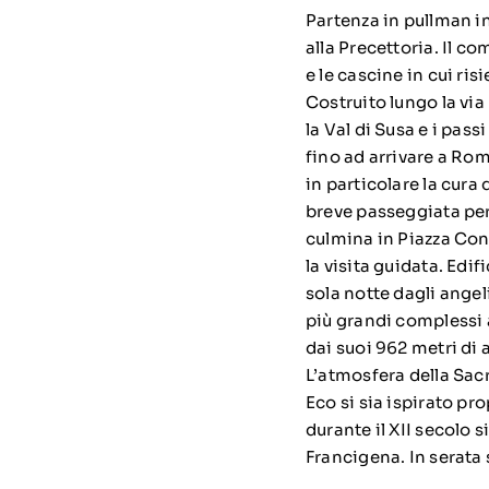
Partenza in pullman in
alla Precettoria. Il c
e le cascine in cui ris
Costruito lungo la vi
la Val di Susa e i pas
fino ad arrivare a Rom
in particolare la cura
breve passeggiata per 
culmina in Piazza Cont
la visita guidata. Ed
sola notte dagli angeli
più grandi complessi a
dai suoi 962 metri di 
L’atmosfera della Sacr
Eco si sia ispirato pr
durante il XII secolo s
Francigena. In serata