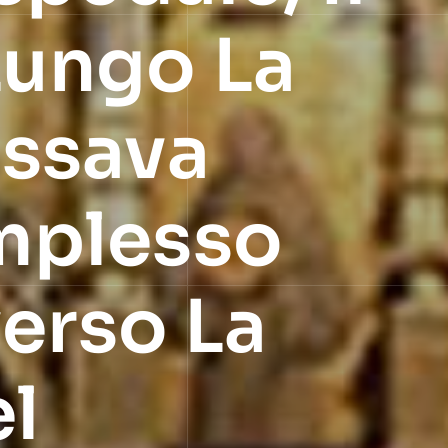
Lungo La
assava
mplesso
verso La
el