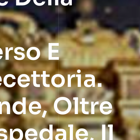
rso E
ecettoria.
de, Oltre
spedale, Il