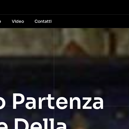
e
Video
Contatti
 Partenza
e Della