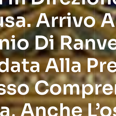
usa. Arrivo A
nio Di Ranve
data Alla Pr
sso Compren
a, Anche L’o