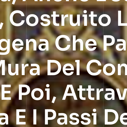
 Costruito 
igena Che P
Mura Del Co
E Poi, Attra
a E I Passi D