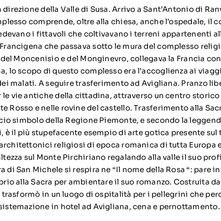
 direzione della Valle di Susa. Arrivo a Sant’Antonio di Ran
omplesso comprende, oltre alla chiesa, anche l’ospedale, il 
iedevano i fittavoli che coltivavano i terreni appartenenti al
a Francigena che passava sotto le mura del complesso religi
si del Moncenisio e del Monginevro, collegava la Francia co
a, lo scopo di questo complesso era l’accoglienza ai viaggia
 dei malati. A seguire trasferimento ad Avigliana. Pranzo l
le vie antiche della cittadina, attraverso un centro storic
e Rosso e nelle rovine del castello. Trasferimento alla Sac
ificio simbolo della Regione Piemonte, e secondo la leggend
, è il più stupefacente esempio di arte gotica presente sul te
rchitettonici religiosi di epoca romanica di tutta Europa e
altezza sul Monte Pirchiriano regalando alla valle il suo pro
a di San Michele si respira ne “Il nome della Rosa “: pare 
oprio alla Sacra per ambientare il suo romanzo. Costruita d
i trasformò in un luogo di ospitalità per i pellegrini che per
 sistemazione in hotel ad Avigliana, cena e pernottamento.