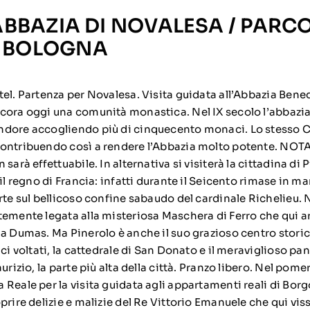
 ABBAZIA DI NOVALESA / PARC
/ BOLOGNA
el. Partenza per Novalesa. Visita guidata all’Abbazia Bened
cora oggi una comunità monastica. Nel IX secolo l’abbazia
ndore accogliendo più di cinquecento monaci. Lo stesso C
ontribuendo così a rendere l’Abbazia molto potente. NOTA
sarà effettuabile. In alternativa si visiterà la cittadina di 
 il regno di Francia: infatti durante il Seicento rimase in 
rte sul bellicoso confine sabaudo del cardinale Richelieu. 
temente legata alla misteriosa Maschera di Ferro che qui ar
da Dumas. Ma Pinerolo è anche il suo grazioso centro storic
ici voltati, la cattedrale di San Donato e il meraviglioso p
aurizio, la parte più alta della città. Pranzo libero. Nel pom
Reale per la visita guidata agli appartamenti reali di Borg
prire delizie e malizie del Re Vittorio Emanuele che qui viss