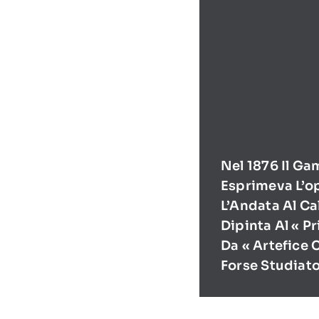
Nel 1876 Il Ga
Esprimeva L’o
L’Andata Al Ca
Dipinta Al « P
Da « Artefice 
Forse Studiat