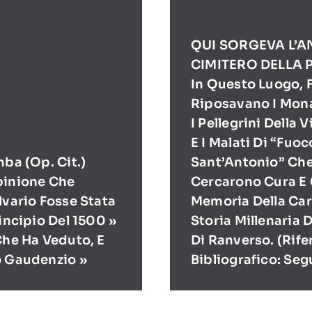
QUI SORGEVA L’A
CIMITERO DELLA 
In Questo Luogo, F
Riposavano I Mona
I Pellegrini Della 
E I Malati Di “Fuoc
mba (op. Cit.)
Sant’Antonio” Ch
pinione Che
Cercarono Cura E 
lvario Fosse Stata
Memoria Della Cari
rincipio Del 1500 »
Storia Millenaria 
Che Ha Veduto, E
Di Ranverso. (Rif
o Gaudenzio »
Bibliografico: Seg