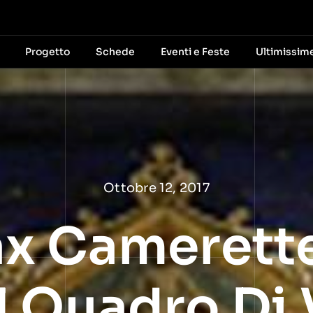
Progetto
Schede
Eventi e Feste
Ultimissim
Ottobre 12, 2017
x Camerette
l Quadro Di