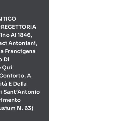
NTICO
PRECETTORIA
ino Al 1846,
ci Antoniani,
Via Francigena
o Di
e Qui
Conforto. A
tà E Della
Di Sant’Antonio
erimento
usium N. 63)