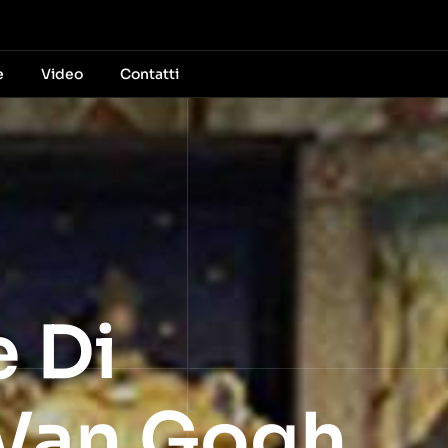
e
Video
Contatti
 Di
 Van Gogh