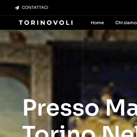
Salta
CONTATTACI
al
contenuto
Home
Chi siamo
Presso Ma
Torino Ne