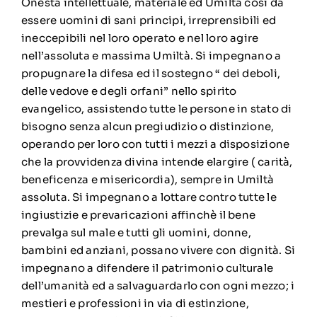
Onestà intellettuale, materiale ed Umiltà così da
essere uomini di sani principi, irreprensibili ed
ineccepibili nel loro operato e nel loro agire
nell’assoluta e massima Umiltà. Si impegnano a
propugnare la difesa ed il sostegno “ dei deboli,
delle vedove e degli orfani” nello spirito
evangelico, assistendo tutte le persone in stato di
bisogno senza alcun pregiudizio o distinzione,
operando per loro con tutti i mezzi a disposizione
che la provvidenza divina intende elargire ( carità,
beneficenza e misericordia), sempre in Umiltà
assoluta. Si impegnano a lottare contro tutte le
ingiustizie e prevaricazioni affinchè il bene
prevalga sul male e tutti gli uomini, donne,
bambini ed anziani, possano vivere con dignità. Si
impegnano a difendere il patrimonio culturale
dell’umanità ed a salvaguardarlo con ogni mezzo; i
mestieri e professioni in via di estinzione,