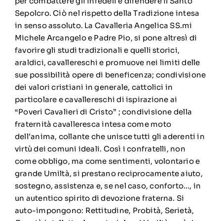
per combattere gli infedeli e difendere il Santo
Sepolcro. Ciò nel rispetto della Tradizione intesa
in senso assoluto. La Cavalleria Angelica SS.mi
Michele Arcangelo e Padre Pio, si pone altresì di
favorire gli studi tradizionali e quelli storici,
araldici, cavallereschi e promuove nei limiti delle
sue possibilità opere di beneficenza; condivisione
dei valori cristiani in generale, cattolici in
particolare e cavallereschi di ispirazione ai
“Poveri Cavalieri di Cristo” ; condivisione della
fraternità cavalleresca intesa come moto
dell’anima, collante che unisce tutti gli aderenti in
virtù dei comuni ideali. Così i confratelli, non
come obbligo, ma come sentimenti, volontario e
grande Umiltà, si prestano reciprocamente aiuto,
sostegno, assistenza e, se nel caso, conforto…, in
un autentico spirito di devozione fraterna. Si
auto-impongono: Rettitudine, Probità, Serietà,