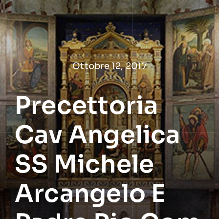
Salta
al
contenuto
Ottobre 12, 2017
Precettoria
Cav Angelica
SS Michele
Arcangelo E