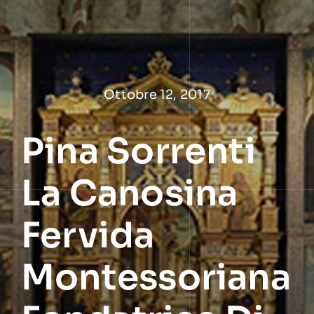
Salta
al
contenuto
Ottobre 12, 2017
Pina Sorrenti
La Canosina
Fervida
Montessoriana