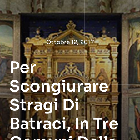
Salta
al
contenuto
Ottobre 12, 2017
Per
Scongiurare
Stragi Di
Batraci, In Tre