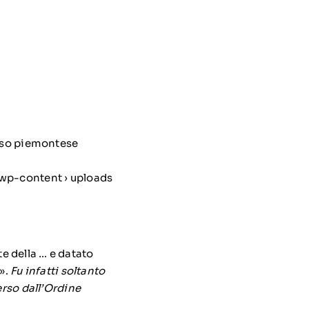
gioso piemontese
 wp-content › uploads
e della … e datato
».
Fu infatti soltanto
rso dall’Ordine