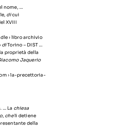
el nome, …
le,
di
cui
del XVIII
le › libro archivio
o
di
Torino – DIST …
a proprietà della
 Giacomo Jaquerio
om › la-precettoria-
e. … La
chiesa
no
,
che
li detiene
resentante della