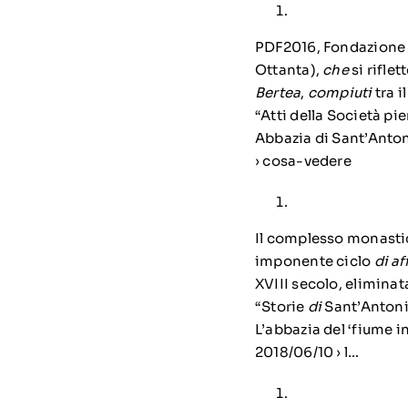
PDF2016, Fondazione
Ottanta),
che
si riflet
Bertea
,
compiuti
tra i
“Atti della Società p
Abbazia di Sant’Anton
› cosa-vedere
Il complesso monast
imponente ciclo
di af
XVIII secolo, elimina
“Storie
di
Sant’Anton
L’abbazia del ‘fiume 
2018/06/10 › l…