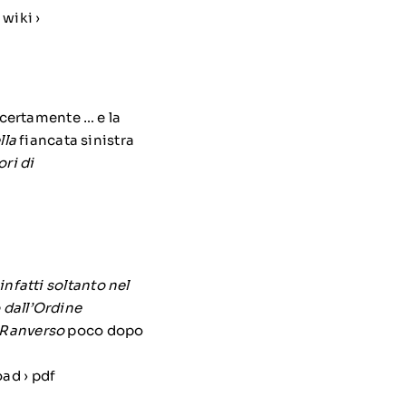
wiki ›
certamente … e la
lla
fiancata sinistra
ori di
infatti soltanto nel
 dall’Ordine
i Ranverso
poco dopo
oad › pdf