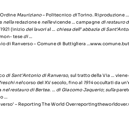
 Ordine
Mauriziano
– Politecnico
di
Torino. Riproduzione … 
te
nella
redazione e
nelle
vicende … campagne
di restauro 
l 1921 (inizio
dei lavori
al …
chiesa dell’ abbazia di Sant’Ant
iemon- tese
di
…
io di Ranverso – Comune di Buttigliera …www.comune.buttigl
ico
di Sant’Antonio di Ranverso
, sul tratto della Via … vien
freschi nel
corso del XV secolo, fino al
1914
occultati da un’
ta
nel restauro di Bertea
. …
di Giacomo Jaquerio
;
sulla
parete
io …
inverso’ – Reporting The World Overreportingtheworldover