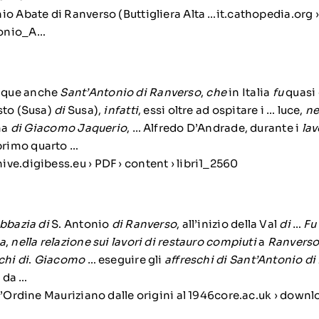
o Abate di Ranverso (Buttigliera Alta …it.cathopedia.org › 
tonio_A…
nque anche
Sant’Antonio di Ranverso
,
che
in Italia
fu
quasi 
to (Susa)
di
Susa),
infatti
, essi oltre ad ospitare i … luce,
ne
rma
di Giacomo Jaquerio
, … Alfredo D’Andrade, durante i
lav
rimo quarto …
ve.digibess.eu › PDF › content › libri1_2560
abbazia di
S. Antonio
di Ranverso
, all’inizio della Val
di
…
Fu 
a
,
nella relazione sui lavori di restauro compiuti
a
Ranverso
chi di
.
Giacomo
… eseguire gli
affreschi di Sant’Antonio d
o da …
l’Ordine Mauriziano dalle origini al 1946core.ac.uk › downl