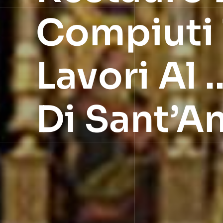
Compiuti T
Lavori Al 
Di Sant’A