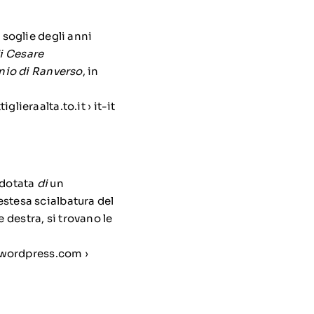
soglie degli anni
di Cesare
onio di Ranverso
, in
ieraalta.to.it › it-it
e dotata
di
un
estesa scialbatura del
 destra, si trovano le
.wordpress.com ›