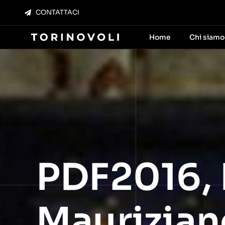
Salta
CONTATTACI
al
contenuto
Home
Chi siamo
PDF2016, 
Maurizian