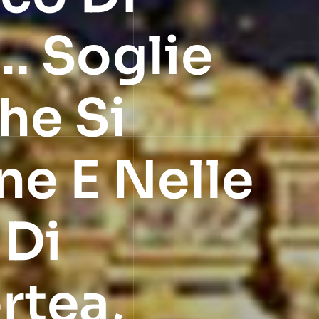
… Soglie
he Si
ne E Nelle
 Di
rtea,