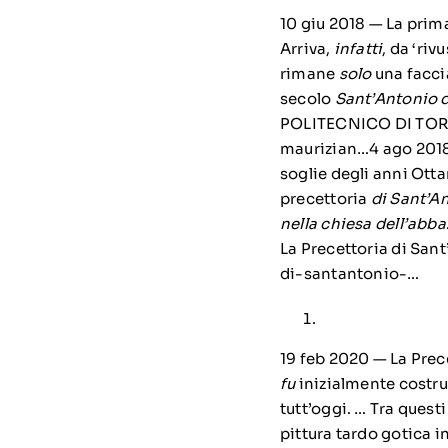
10 giu 2018 — La pri
Arriva,
infatti
, da ‘riv
rimane
solo
una faccia
secolo
Sant’Antonio 
POLITECNICO DI TORINO
maurizian…
4 ago 201
soglie degli anni Otta
precettoria
di Sant’A
nella chiesa dell’abba
La Precettoria di San
di-santantonio-…
19 feb 2020 — La Prec
fu
inizialmente costrui
tutt’oggi. … Tra questi
pittura tardo gotica 