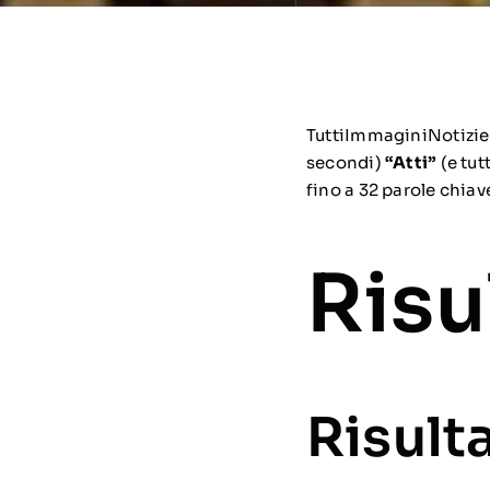
Tutti
Immagini
Notizie
secondi)
“Atti”
(e tut
fino a 32 parole chiav
Risu
Risult