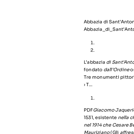
Abbazia di Sant’Anton
Abbazia_di_Sant’Ant
L’abbazia
di Sant’Ant
fondato
dall’Ordine
o
Tre monumenti pittori
› T…
PDF
Giacomo Jaqueri
1531, esistente
nella c
nel 1914 che Cesare B
Mauriziano
(Gli
affres