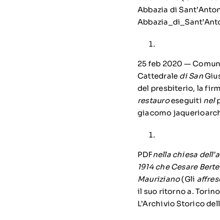
Abbazia di Sant’Antoni
Abbazia_di_Sant’An
25 feb 2020 — Comu
Cattedrale
di San
Gius
del presbiterio, la fi
restauro
eseguiti
nel
p
giacomo jaquerioarchi
PDF
nella chiesa dell’
1914 che Cesare Berte
Mauriziano
(Gli
affres
il suo ritorno a. Torin
L’Archivio Storico del