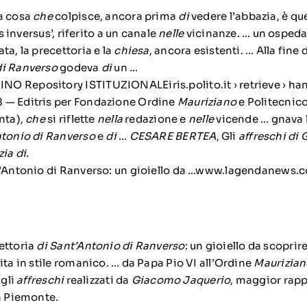
ma cosa
che
colpisce, ancora prima
di
vedere l’abbazia, è qu
us inversus’, riferito a un canale
nelle
vicinanze. … un ospeda
ta, la precettoria e la
chiesa
, ancora esistenti. … Alla fine 
di Ranverso
godeva
di
un …
 Repository ISTITUZIONALEiris.polito.it › retrieve › hand
8 — Editris per Fondazione Ordine
Mauriziano
e Politecnic
nta),
che
si riflette
nella
redazione e
nelle
vicende … gnava l
ntonio di Ranverso
e
di
…
CESARE BERTEA
, Gli
affreschi di
zia di
.
t’Antonio di Ranverso: un gioiello da …www.lagendanews.c
ettoria
di Sant’Antonio di Ranverso
: un gioiello da scoprir
ta in stile romanico. … da Papa Pio VI all’Ordine
Maurizia
 gli
affreschi
realizzati da
Giacomo Jaquerio
, maggior rapp
in Piemonte.