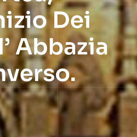
nizio Dei
l’ Abbazia
nverso.