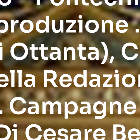
iproduzione 
 Ottanta), C
ella Redazio
… Campagne
Di Cesare Be