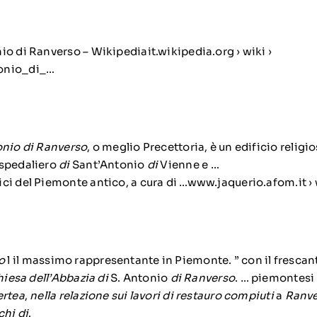
io di Ranverso – Wikipediait.wikipedia.org › wiki ›
onio_di_…
onio di Ranverso
, o meglio Precettoria, è un edificio reli
spedaliero
di
Sant’Antonio
di
Vienne e …
ci del Piemonte antico, a cura di …www.jaquerio.afom.it ›
o
l il massimo rappresentante in Piemonte. ” con il frescant
hiesa dell’Abbazia di
S. Antonio
di Ranverso
. … piemontesi 
ertea
,
nella relazione sui lavori di restauro compiuti
a
Ranve
chi di
.