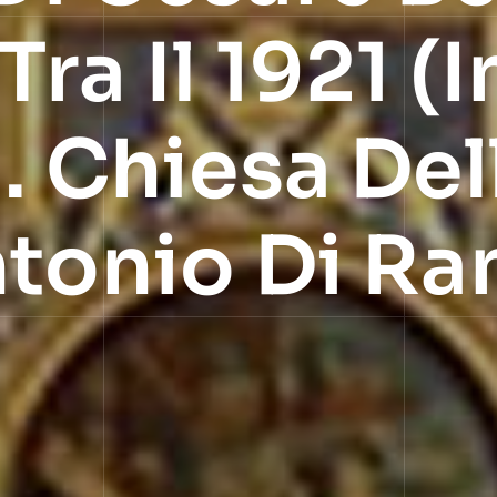
ra Il 1921 (i
… Chiesa Del
ntonio Di Ra