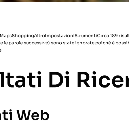
Maps
Shopping
Altro
Impostazioni
StrumentiCirca 189 risult
te le parole successive) sono state ignorate poiché è possib
e.
ltati Di Rice
ati Web