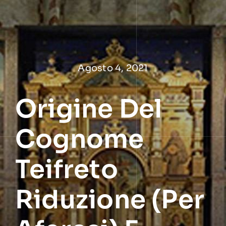
Salta
al
contenuto
Agosto 4, 2021
Origine Del
Cognome
Teifreto
Riduzione (per