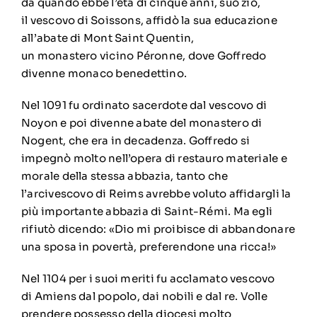
da quando ebbe l’età di cinque anni, suo zio,
il
vescovo di Soissons
, affidò la sua educazione
all’abate di Mont Saint Quentin,
un
monastero
vicino
Péronne
, dove Goffredo
divenne
monaco
benedettino
.
Nel
1091
fu ordinato sacerdote dal
vescovo di
Noyon
e poi divenne abate del
monastero di
Nogent
, che era in decadenza. Goffredo si
impegnò molto nell’opera di restauro materiale e
morale della stessa abbazia, tanto che
l’arcivescovo di Reims avrebbe voluto affidargli la
più importante abbazia di Saint-Rémi. Ma egli
rifiutò dicendo: «Dio mi proibisce di abbandonare
una sposa in povertà, preferendone una ricca!»
Nel
1104
per i suoi meriti fu acclamato vescovo
di
Amiens
dal popolo, dai nobili e dal re. Volle
prendere possesso della diocesi molto