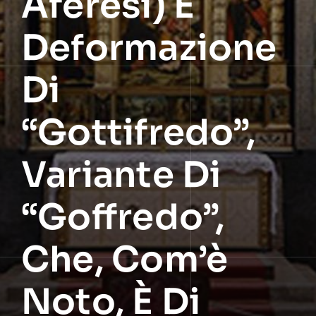
Aferesi) E
Deformazione
Di
“Gottifredo”,
Variante Di
“Goffredo”,
Che, Com’è
Noto, È Di