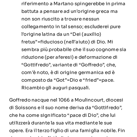
riferimento a Martano spingerebbe in prima
battuta a pensare ad un’origine greca ma
non son riuscito a trovare nessun
collegamento in tal senso; escluderei pure
l’origine latina da un “Dei (auxilio)
fretus”=fiducioso (nell’aiuto) di Dio. Mi
sembra più probabile che il suo cognome sia
riduzione (per aferesi) e deformazione di
“Gottifredo”, variante di “Goffredo”, che,
com’è noto, è di origine germanica ed è
composto da “Got”=Dio e “fried”=pace.
Ricambio gli auguri pasquali.
Goffredo nacque nel
1066
a Moulincourt, diocesi
di
Soissons
e il suo nome deriva da “Gottifredo”,
che ha come significato “pace di Dio”, che lui
utilizzerà durante la sua vita mediante le sue
opere. Era il terzo figlio di una famiglia nobile. Fin