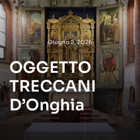
Salta
al
contenuto
Giugno 2, 2026
OGGETTO
TRECCANI
D’Onghia