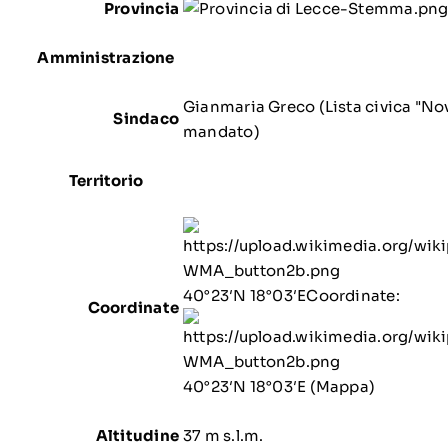
Provincia
Amministrazione
Gianmaria Greco (Lista civica "No
Sindaco
mandato)
Territorio
40°23′N 18°03′E
Coordinate
:
Coordinate
40°23′N 18°03′E
(
Mappa
)
Altitudine
37
m
s.l.m.