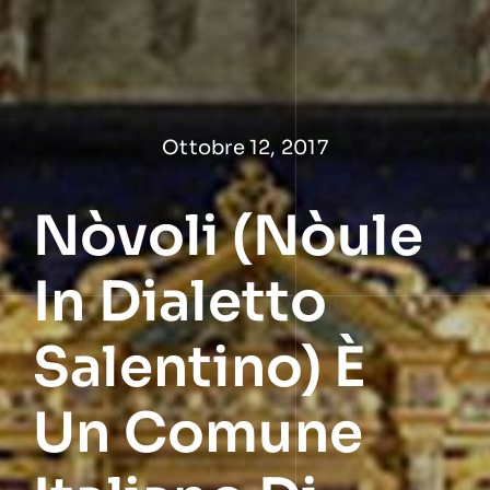
Salta
al
contenuto
Ottobre 12, 2017
Nòvoli (Nòule
In Dialetto
Salentino) È
Un Comune