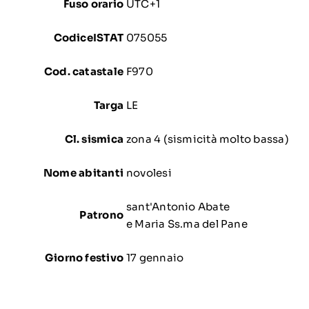
Fuso orario
UTC+1
Codice
ISTAT
075055
Cod. catastale
F970
Targa
LE
Cl. sismica
zona 4 (sismicità molto bassa)
Nome abitanti
novolesi
sant'Antonio Abate
Patrono
e Maria Ss.ma del Pane
Giorno festivo
17 gennaio