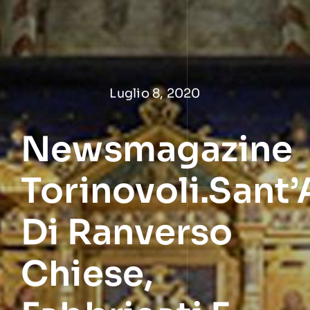
Salta
al
contenuto
Luglio 8, 2020
Newsmagazine
Torinovoli.Sant
Di Ranverso
Chiese,