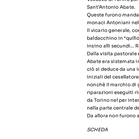
Sant’Antonio Abate.
Queste furono mandat
monaci Antoniani nel 
Il vicario generale, c
baldacchino in “quill
insino alli secundi… 
Dalla visita pastorale
Abate era sistemata i
ciò si deduce da una i
iniziali del cesellato
nonchè il marchio di g
riparazioni eseguiti r
da Torino nel per in
nella parte centrale d
Da allora non furono 
SCHEDA