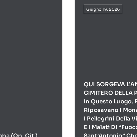
Giugno 19, 2026
QUI SORGEVA L’A
CIMITERO DELLA 
In Questo Luogo, F
Riposavano I Mona
I Pellegrini Della 
E I Malati Di “Fuoc
mba (op. Cit.)
Sant’Antonio” Ch