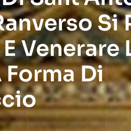
Ranverso Si 
E Venerare 
A Forma Di
cio