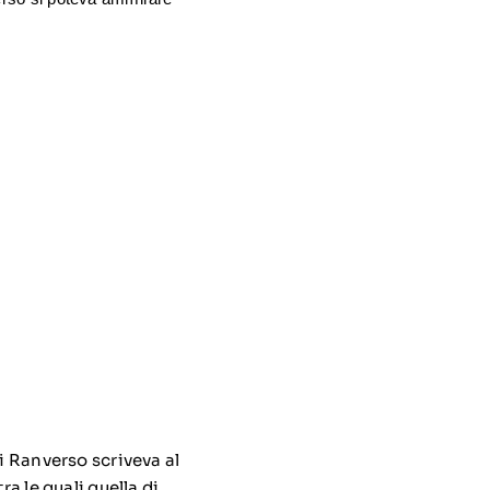
i Ranverso scriveva al
a le quali quella di