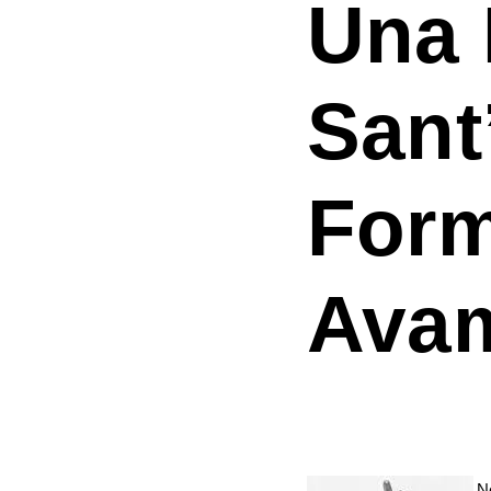
Una 
Sant
Form
Avam
N