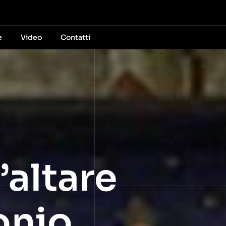
e
Video
Contatti
’altare
onio