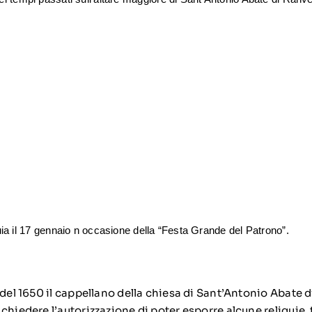
uia il 17 gennaio n occasione della “Festa Grande del Patrono”.
 del 1650 il cappellano della chiesa di Sant’Antonio Abate d
chiedere l’autorizzazione di poter esporre alcune reliquie, tr