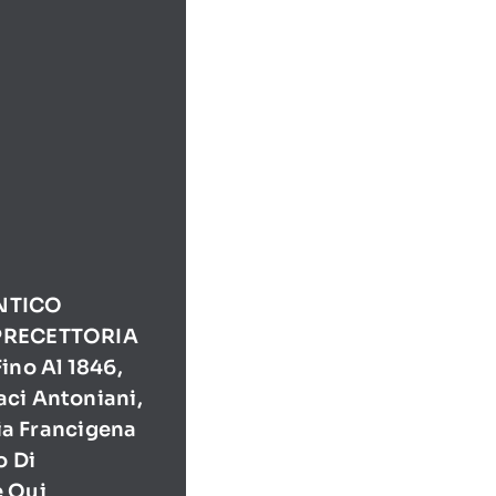
NTICO
PRECETTORIA
ino Al 1846,
ci Antoniani,
Via Francigena
o Di
e Qui