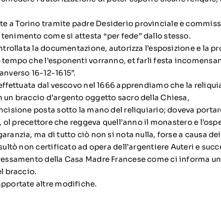
e a Torino tramite padre Desiderio provinciale e commiss
tenimento come si attesta “per fede” dallo stesso.
ontrollata la documentazione, autorizza l’esposizione e la 
o tempo che l’esponenti vorranno, et farli festa incomensan
Ranverso 16-12-1615”.
 effettuata dal vescovo nel 1666 apprendiamo che la reliqui
n un braccio d’argento oggetto sacro della Chiesa,
ncisione posta sotto la mano del reliquiario; doveva portar
re, ol precettore che reggeva quell’anno il monastero e l’os
aranzia, ma di tutto ciò non si nota nulla, forse a causa dei 
isultò non certificato ad opera dell’argentiere Auteri e su
teressamento della Casa Madre Francese come ci informa u
el braccio.
apportate altre modifiche.