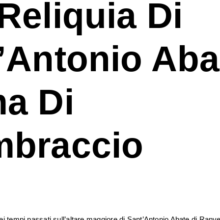
Reliquia Di
’Antonio Aba
a Di
braccio
ei tempi passati sull’altare maggiore di Sant’Antonio Abate di Ran