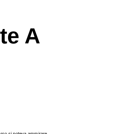
te A
verso si poteva ammirare