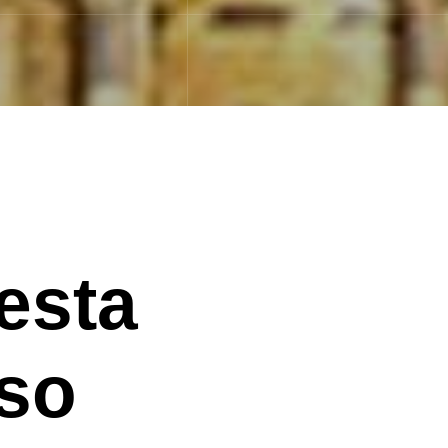
esta
rso