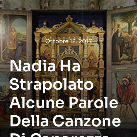
Salta
al
contenuto
Ottobre 12, 2017
Nadia Ha
Strapolato
Alcune Parole
Della Canzone