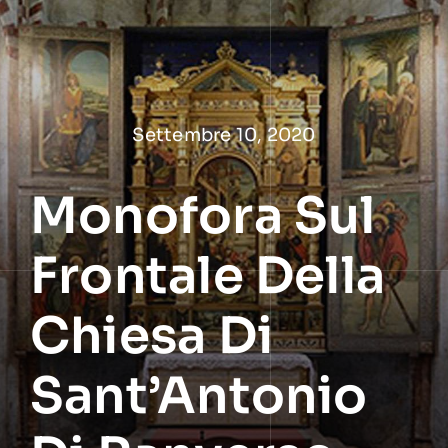
Salta
al
contenuto
Settembre 10, 2020
Monofora Sul
Frontale Della
Chiesa Di
Sant’Antonio