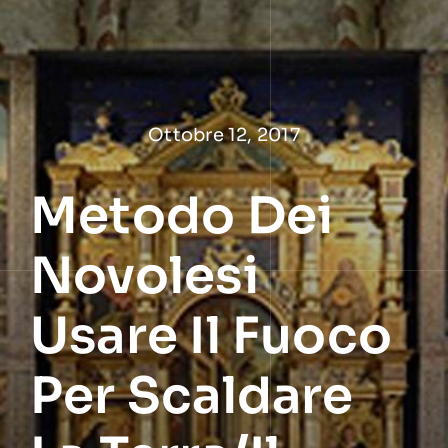
Salta
al
contenuto
Ottobre 12, 2017
Metodo Dei
Novolesi
Usare Il Fuoco
Per Scaldare