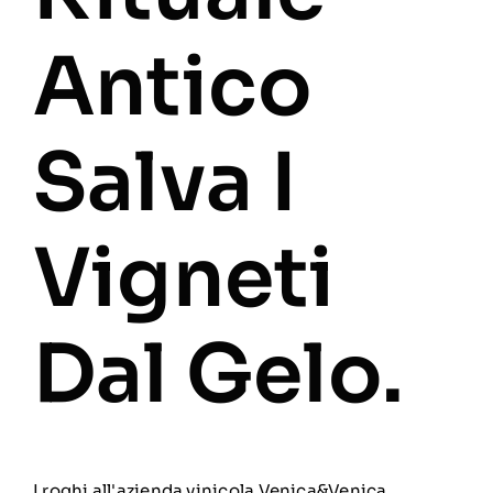
Antico
Salva I
Vigneti
Dal Gelo.
I roghi all'azienda vinicola Venica&Venica,