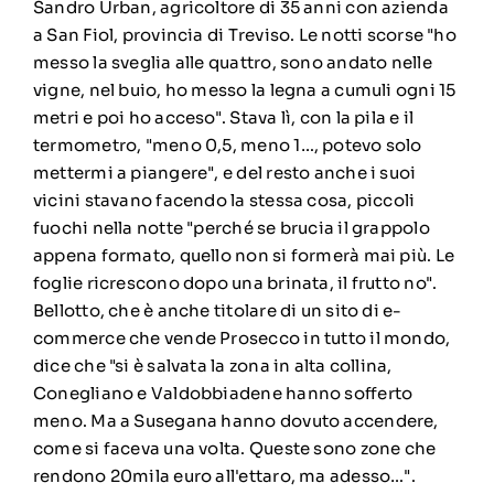
Sandro Urban, agricoltore di 35 anni con azienda
a San Fiol, provincia di Treviso. Le notti scorse "ho
messo la sveglia alle quattro, sono andato nelle
vigne, nel buio, ho messo la legna a cumuli ogni 15
metri e poi ho acceso". Stava lì, con la pila e il
termometro, "meno 0,5, meno 1…, potevo solo
mettermi a piangere", e del resto anche i suoi
vicini stavano facendo la stessa cosa, piccoli
fuochi nella notte "perché se brucia il grappolo
appena formato, quello non si formerà mai più. Le
foglie ricrescono dopo una brinata, il frutto no".
Bellotto, che è anche titolare di un sito di e-
commerce che vende Prosecco in tutto il mondo,
dice che "si è salvata la zona in alta collina,
Conegliano e Valdobbiadene hanno sofferto
meno. Ma a Susegana hanno dovuto accendere,
come si faceva una volta. Queste sono zone che
rendono 20mila euro all'ettaro, ma adesso…".