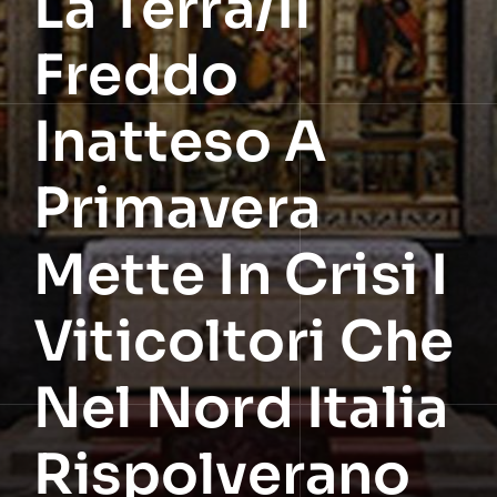
La Terra/Il
Freddo
Inatteso A
Primavera
Mette In Crisi I
Viticoltori Che
Nel Nord Italia
Rispolverano