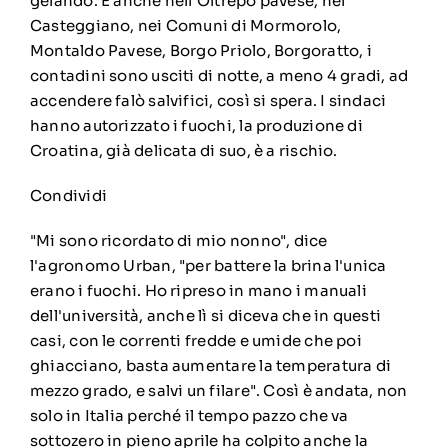
gelando. E anche nell'Oltrepo pavese, nel
Casteggiano, nei Comuni di Mormorolo,
Montaldo Pavese, Borgo Priolo, Borgoratto, i
contadini sono usciti di notte, a meno 4 gradi, ad
accendere falò salvifici, così si spera. I sindaci
hanno autorizzato i fuochi, la produzione di
Croatina, già delicata di suo, è a rischio.
Condividi
"Mi sono ricordato di mio nonno", dice
l'agronomo Urban, "per battere la brina l'unica
erano i fuochi. Ho ripreso in mano i manuali
dell'università, anche lì si diceva che in questi
casi, con le correnti fredde e umide che poi
ghiacciano, basta aumentare la temperatura di
mezzo grado, e salvi un filare". Così è andata, non
solo in Italia perché il tempo pazzo che va
sottozero in pieno aprile ha colpito anche la