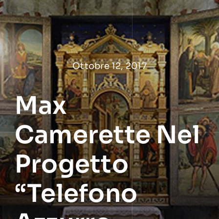
Salta
al
contenuto
Ottobre 12, 2017
Max
Camerette Nel
Progetto
“Telefono