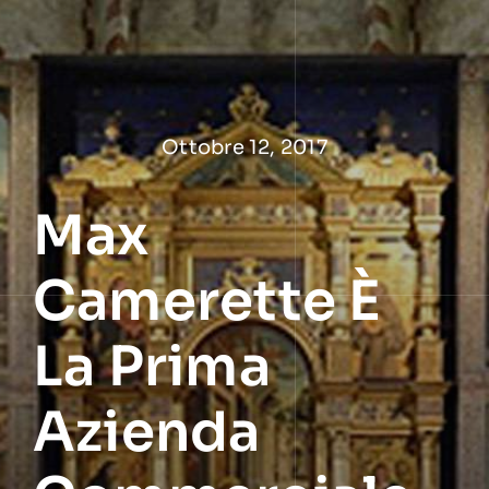
Salta
al
contenuto
Ottobre 12, 2017
Max
Camerette È
La Prima
Azienda