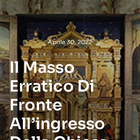
Salta
al
contenuto
Aprile 30, 2022
Il Masso
Erratico Di
Fronte
All’ingresso