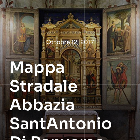
Salta
al
contenuto
Ottobre 12, 2017
Mappa
Stradale
Abbazia
SantAntonio