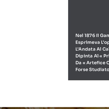
Nel 1876 Il Ga
Esprimeva L’o
L’Andata Al Ca
Dipinta Al « P
Da « Artefice 
Forse Studiat