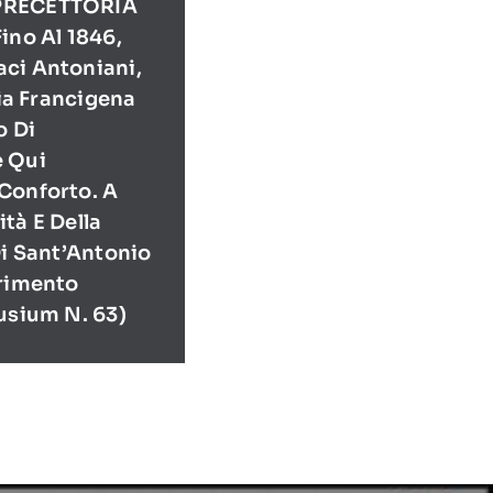
PRECETTORIA
ino Al 1846,
ci Antoniani,
Via Francigena
o Di
e Qui
Conforto. A
tà E Della
Di Sant’Antonio
erimento
usium N. 63)