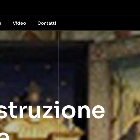
e
Video
Contatti
struzione
e