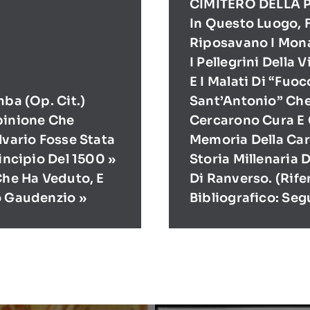
CIMITERO DELLA 
In Questo Luogo, F
Riposavano I Mona
I Pellegrini Della 
E I Malati Di “Fuoc
mba (op. Cit.)
Sant’Antonio” Ch
pinione Che
Cercarono Cura E 
lvario Fosse Stata
Memoria Della Cari
rincipio Del 1500 »
Storia Millenaria 
Che Ha Veduto, E
Di Ranverso. (Rif
o Gaudenzio »
Bibliografico: Seg