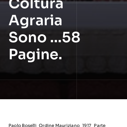
Coltura
Agraria
Sono …58
Pagine.
Paolo Boselli_Ordine Mauriziano_1917_Parte