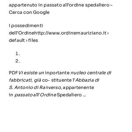
appartenuto in passato all’ordine spedaliero –
Cerca con Google
I possedimenti
dell’Ordinehttp://www.ordinemauriziano.it ›
default › files
PDF
Vi esiste un
inportante
nucleo centrale di
fabbricati
,
già
co- stituente l’
Abbazia di
S
.
Antonio di Ranverso
, appartenente
in
passato
all’
Ordine
Spedaliero …