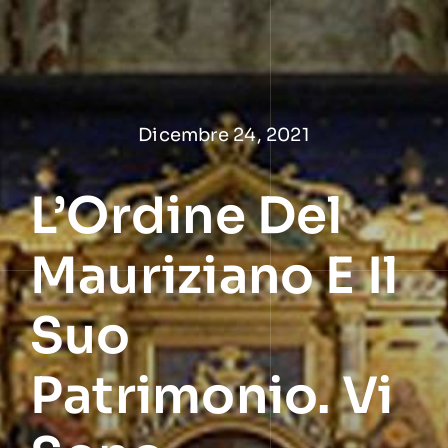
Salta
al
contenuto
Dicembre 24, 2021
L’Ordine Del
Mauriziano E Il
Suo
Patrimonio. Vi