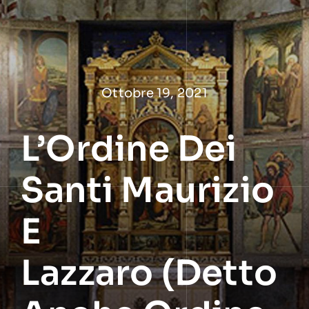
Salta
al
contenuto
Ottobre 19, 2021
L’Ordine Dei
Santi Maurizio
E
Lazzaro (detto