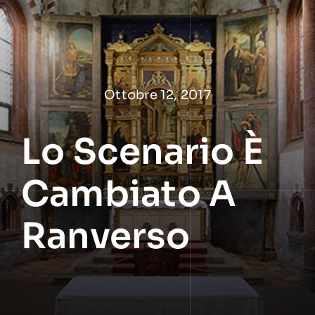
Salta
al
contenuto
Ottobre 12, 2017
Lo Scenario È
Cambiato A
Ranverso