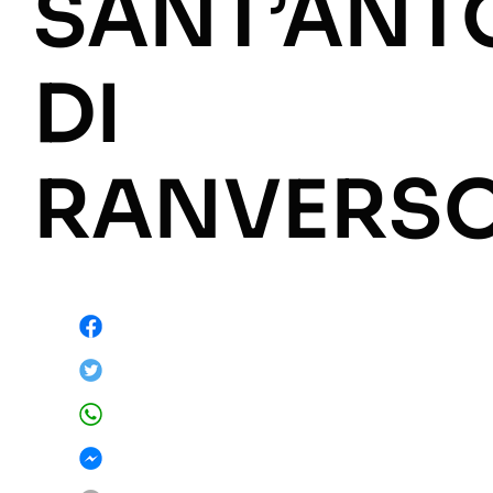
SANT’ANT
DI
RANVERS