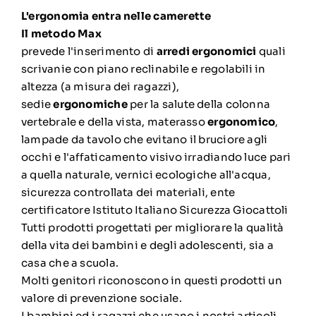
L'ergonomia entra nelle camerette
Il metodo Max
prevede l'inserimento di
arredi ergonomici
quali
scrivanie con piano reclinabile e regolabili in
altezza (a misura dei ragazzi),
sedie
ergonomiche
per la salute della colonna
vertebrale e della vista, materasso
ergonomico
,
lampade da tavolo che evitano il bruciore agli
occhi e l'affaticamento visivo irradiando luce pari
a quella naturale, vernici ecologiche all'acqua,
sicurezza controllata dei materiali, ente
certificatore Istituto Italiano Sicurezza Giocattoli
Tutti prodotti progettati per migliorare la qualità
della vita dei bambini e degli adolescenti, sia a
casa che a scuola.
Molti genitori riconoscono in questi prodotti un
valore di prevenzione sociale.
I bambini ed i ragazzi che usano i nostri articoli