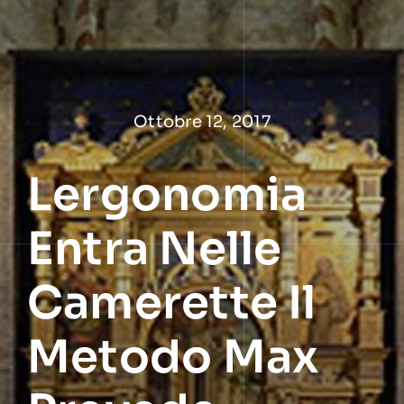
Salta
al
contenuto
Ottobre 12, 2017
Lergonomia
Entra Nelle
Camerette Il
Metodo Max