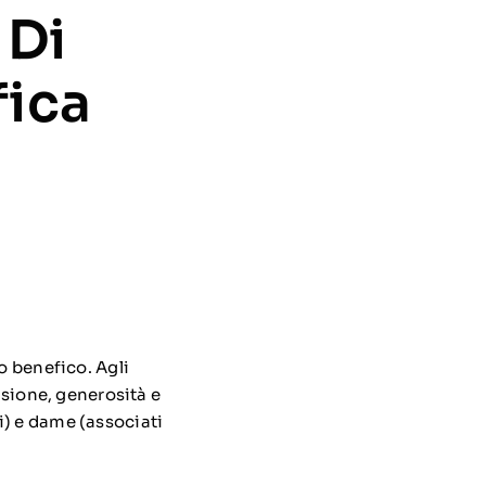
 Di
ica
o benefico. Agli
nsione, generosità e
i) e dame (associati