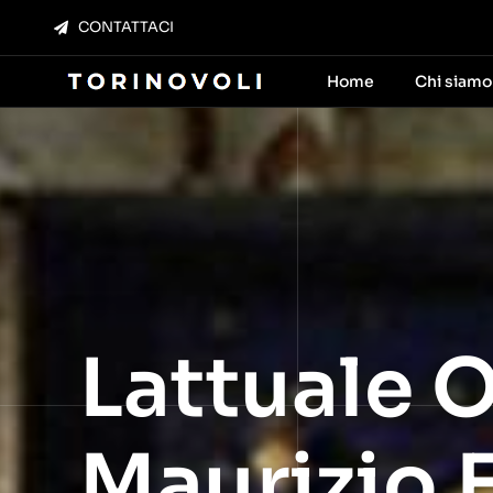
Salta
CONTATTACI
al
contenuto
Home
Chi siamo
Lattuale O
Maurizio E