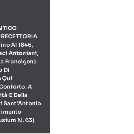
NTICO
PRECETTORIA
ino Al 1846,
ci Antoniani,
Via Francigena
o Di
e Qui
Conforto. A
tà E Della
Di Sant’Antonio
erimento
usium N. 63)