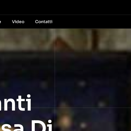
e
Video
Contatti
nti
sa Di