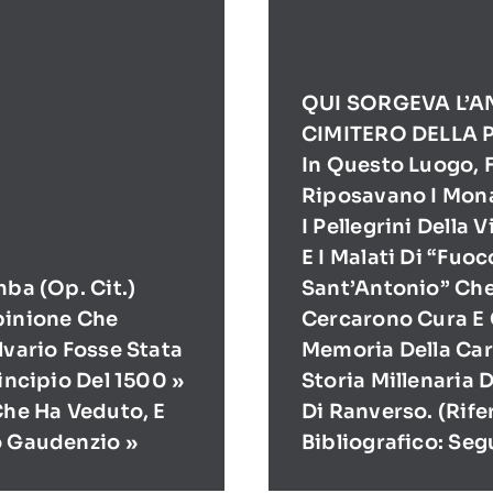
QUI SORGEVA L’A
CIMITERO DELLA 
In Questo Luogo, F
Riposavano I Mona
I Pellegrini Della 
E I Malati Di “Fuoc
mba (op. Cit.)
Sant’Antonio” Ch
pinione Che
Cercarono Cura E 
lvario Fosse Stata
Memoria Della Cari
rincipio Del 1500 »
Storia Millenaria 
Che Ha Veduto, E
Di Ranverso. (Rif
o Gaudenzio »
Bibliografico: Seg