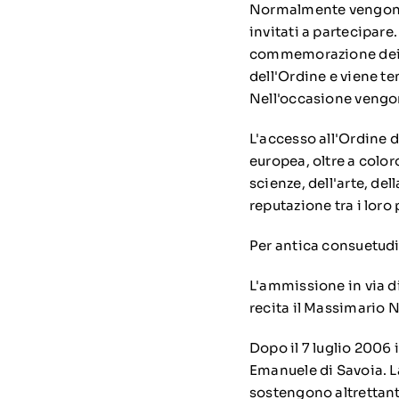
Normalmente vengono te
invitati a partecipare.
commemorazione dei
dell'Ordine e viene ten
Nell'occasione vengono
L'accesso all'Ordine d
europea, oltre a color
scienze, dell'arte, del
reputazione tra i loro
Per antica consuetudin
L'ammissione in via di
recita il Massimario 
Dopo il 7 luglio
2006
i
Emanuele di Savoia
. 
sostengono altrettan