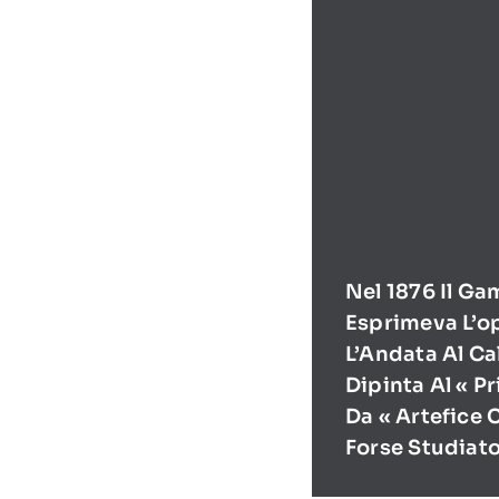
Nel 1876 Il Ga
Esprimeva L’o
L’Andata Al Ca
Dipinta Al « P
Da « Artefice 
Forse Studiat