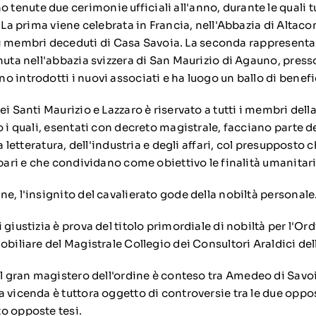
nute due cerimonie ufficiali all'anno, durante le quali tu
 La prima viene celebrata in Francia, nell'
Abbazia di Altac
 membri deceduti di
Casa Savoia
. La seconda rappresenta
uta nell'
abbazia svizzera di San Maurizio di Agauno
, pres
 introdotti i nuovi associati e ha luogo un ballo di benef
ei Santi Maurizio e Lazzaro è riservato a tutti i membri della
o i quali, esentati con decreto magistrale, facciano parte 
la letteratura, dell'industria e degli affari, col presuppost
 pari e che condividano come obiettivo le finalità umanitari
e, l'insignito del cavalierato gode della nobiltà personale
 giustizia è prova del titolo primordiale di nobiltà per l'Or
Nobiliare del Magistrale Collegio dei Consultori Araldici d
l gran magistero dell'ordine è conteso tra
Amedeo di Savo
La vicenda è tuttora oggetto di controversie tra le due oppo
to
opposte tesi
.