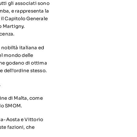
tti gli associati sono
omba
, e rappresenta la
 il Capitolo Generale
so
Martigny
.
icenza.
 nobiltà italiana ed
del mondo delle
o che godano di ottima
e dell'ordine stesso.
.
dine di Malta, come
ello SMOM.
ia-Aosta
e
Vittorio
ste fazioni, che