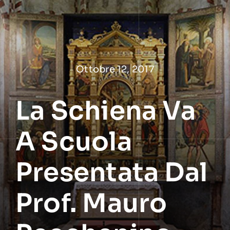
Salta
al
contenuto
Ottobre 12, 2017
La Schiena Va
A Scuola
Presentata Dal
Prof. Mauro