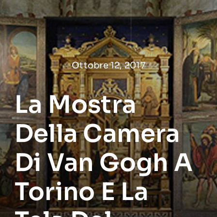
Salta
al
contenuto
Ottobre 12, 2017
La Mostra
Della Camera
Di Van Gogh A
Torino E La