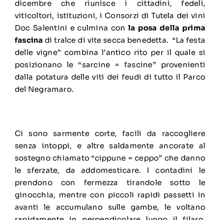
dicembre che riunisce i cittadini, fedeli,
viticoltori, istituzioni, i Consorzi di Tutela dei vini
Doc Salentini e culmina con
la posa della prima
fascina
di tralce di vite secca benedetta. “La festa
delle vigne” combina l’antico rito per il quale si
posizionano le “sarcine = fascine” provenienti
dalla potatura delle viti dei feudi di tutto il Parco
del Negramaro.
Ci sono sarmente corte, facili da raccogliere
senza intoppi, e altre saldamente ancorate al
sostegno chiamato “cippune = ceppo” che danno
le sferzate, da addomesticare. I contadini le
prendono con fermezza tirandole sotto le
ginocchia, mentre con piccoli rapidi passetti in
avanti le accumulano sulle gambe, le voltano
rapidamente in perpendicolare lungo il filaro.