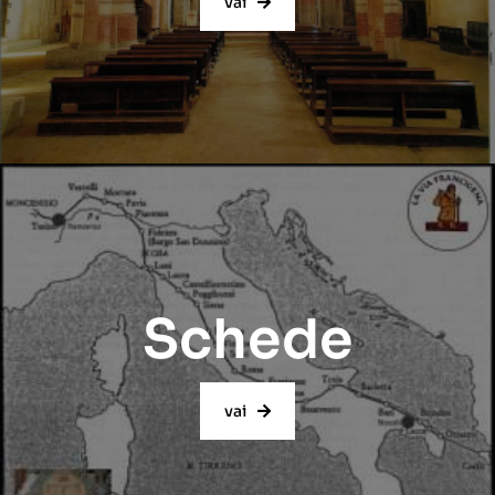
vai
Schede
vai