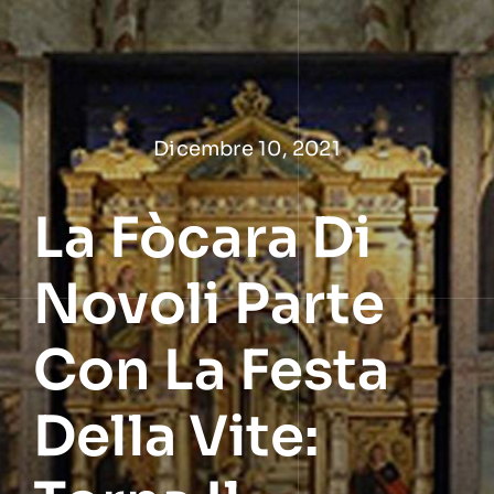
Salta
al
contenuto
Dicembre 10, 2021
La Fòcara Di
Novoli Parte
Con La Festa
Della Vite: